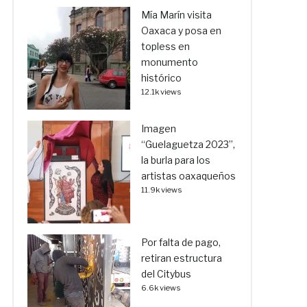
Mía Marín visita
Oaxaca y posa en
topless en
monumento
histórico
12.1k views
Imagen
“Guelaguetza 2023”,
la burla para los
artistas oaxaqueños
11.9k views
Por falta de pago,
retiran estructura
del Citybus
6.6k views