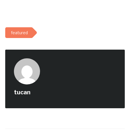
featured
tucan