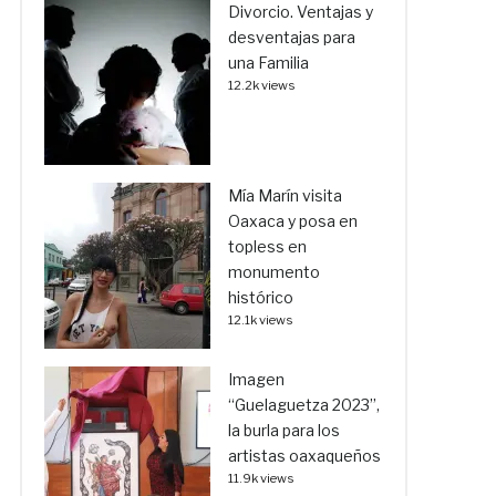
Divorcio. Ventajas y
desventajas para
una Familia
12.2k views
Mía Marín visita
Oaxaca y posa en
topless en
monumento
histórico
12.1k views
Imagen
“Guelaguetza 2023”,
la burla para los
artistas oaxaqueños
11.9k views