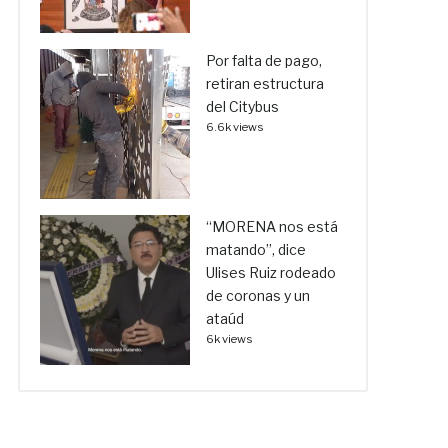
Por falta de pago,
retiran estructura
del Citybus
6.6k views
“MORENA nos está
matando”, dice
Ulises Ruiz rodeado
de coronas y un
ataúd
6k views