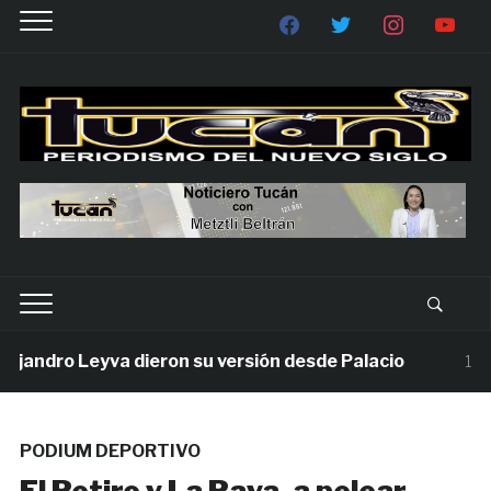
andro Leyva dieron su versión desde Palacio
1 sema
PODIUM DEPORTIVO
El Retiro y La Raya, a pelear