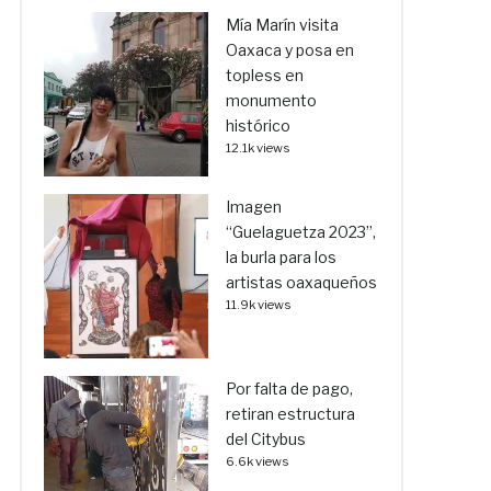
Mía Marín visita
Oaxaca y posa en
topless en
monumento
histórico
12.1k views
Imagen
“Guelaguetza 2023”,
la burla para los
artistas oaxaqueños
11.9k views
Por falta de pago,
retiran estructura
del Citybus
6.6k views