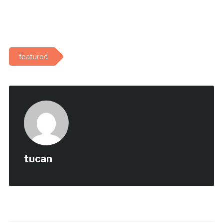
featured
tucan