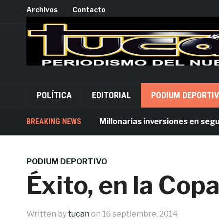
Archivos
Contacto
POLÍTICA
EDITORIAL
PODIUM DEPORTI
BREAKING NEWS
Millonarias inversiones en segurida
PODIUM DEPORTIVO
Éxito, en la Cop
Written by
tucan
on
16 septiembre, 2014