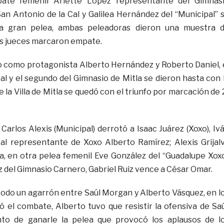
ate femenil Arlette López representante del Gimnas
n Antonio de la Cal y Galilea Hernández del “Municipal” 
a gran pelea, ambas peleadoras dieron una muestra 
 los jueces marcaron empate.
o como protagonista Alberto Hernández y Roberto Daniel, 
al y el segundo del Gimnasio de Mitla se dieron hasta con 
 de la Villa de Mitla se quedó con el triunfo por marcación de 
Carlos Alexis (Municipal) derrotó a Isaac Juárez (Xoxo), Iv
a al representante de Xoxo Alberto Ramírez; Alexis Grijal
a, en otra pelea femenil Eve González del “Guadalupe Xox
z del Gimnasio Carnero, Gabriel Ruiz vence a César Omar.
 todo un agarrón entre Saúl Morgan y Alberto Vásquez, en l
ó el combate, Alberto tuvo que resistir la ofensiva de Saú
to de ganarle la pelea que provocó los aplausos de l