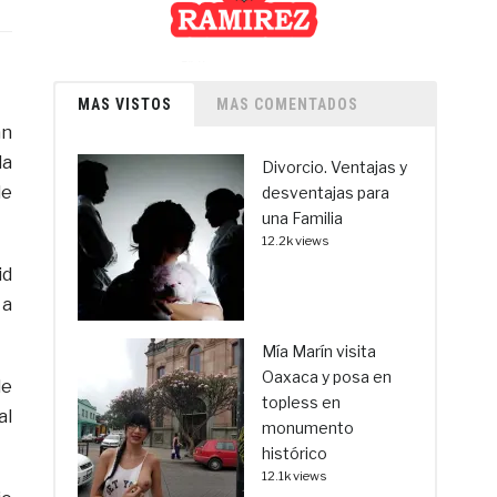
MAS VISTOS
MAS COMENTADOS
an
la
Divorcio. Ventajas y
de
desventajas para
una Familia
12.2k views
id
 a
Mía Marín visita
Oaxaca y posa en
de
topless en
al
monumento
histórico
12.1k views