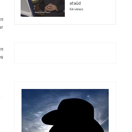
ataúd
6k views
ón
or
en
es