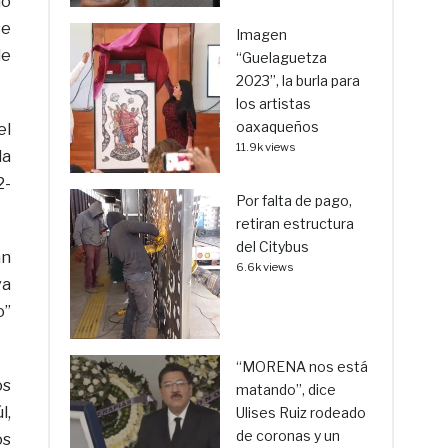
io
se
Imagen
de
“Guelaguetza
2023”, la burla para
los artistas
oaxaqueños
el
11.9k views
la
2-
Por falta de pago,
retiran estructura
del Citybus
án
6.6k views
va
o”
“MORENA nos está
os
matando”, dice
l,
Ulises Ruiz rodeado
de coronas y un
os