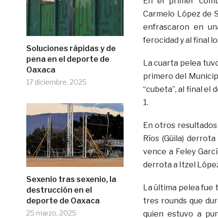
En el primer comb
Carmelo López de Sa
enfrascaron en un
ferocidad y al final
Soluciones rápidas y de
pena en el deporte de
La cuarta pelea tuv
Oaxaca
primero del Municip
17 diciembre, 2025
“cubeta”, al final el
1.
En otros resultados 
Ríos (Güila) derrot
vence a Feley Garcí
derrota a Itzel Lópe
Sexenio tras sexenio, la
La última pelea fue
destrucción en el
deporte de Oaxaca
tres rounds que dur
25 marzo, 2025
quien estuvo a pun