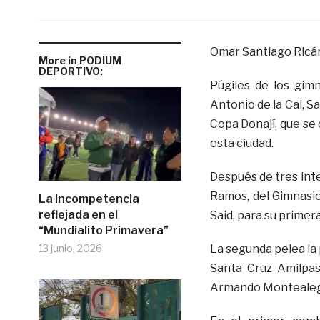
Omar Santiago Ricá
More in PODIUM
DEPORTIVO:
Púgiles de los gim
Antonio de la Cal, S
Copa Donají, que se
esta ciudad.
Después de tres inte
Ramos, del Gimnasio
La incompetencia
reflejada en el
Said, para su primer
“Mundialito Primavera”
13 junio, 2026
La segunda pelea la
Santa Cruz Amilpas
Armando Montealeg