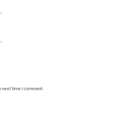
*
*
he next time I comment.