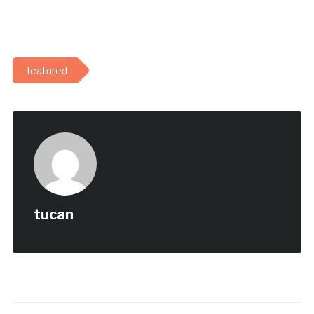
featured
tucan