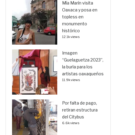
Mía Marín visita
Oaxaca y posa en
topless en
monumento
histórico
12.1k views
Imagen
“Guelaguetza 2023”,
la burla para los
artistas oaxaqueños
11.9k views
Por falta de pago,
retiran estructura
del Citybus
6.6k views