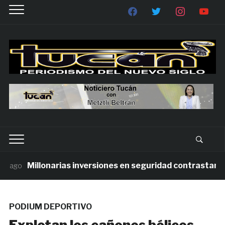
Millonarias inversiones en seguridad contrastan con 
ago
PODIUM DEPORTIVO
Explotan los cañones bélicos