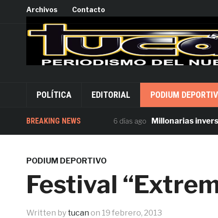
Archivos
Contacto
POLÍTICA
EDITORIAL
PODIUM DEPORTI
BREAKING NEWS
Millonarias inversione
6 días ago
PODIUM DEPORTIVO
Festival “Extre
Written by
tucan
on
19 febrero, 2013