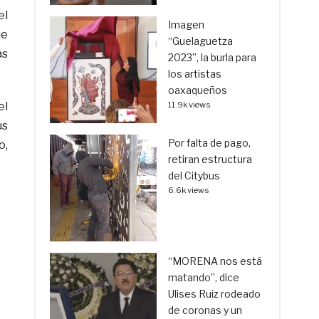
el
Imagen
ue
“Guelaguetza
as
2023”, la burla para
los artistas
oaxaqueños
el
11.9k views
us
Por falta de pago,
o,
retiran estructura
del Citybus
6.6k views
“MORENA nos está
matando”, dice
Ulises Ruiz rodeado
de coronas y un