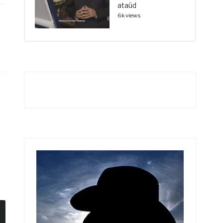
ataúd
6k views