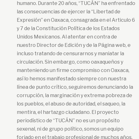
humano. Durante 20 años, “TUCÁN” ha enfrentado
las consecuencias de ejercer la “Libertad de
Expresión” en Oaxaca, consagrada en el Articulo 6
y 7 de la Constitución Política de los Estados
Unidos Mexicanos. Al atentar en contra de
nuestro Director de Edición y de la Página web, e
incluso tratando de censurarnos y maniatar la
circulación. Sin embargo, como oaxaqueños y
manteniendo un firme compromiso con Oaxaca,
así lo hemos manifestado siempre con nuestra
línea de punto crítico, seguiremos denunciando la
corrupción, la marginación y extrema pobreza de
los pueblos, el abuso de autoridad, el saqueo, la
mentira, el hartazgo ciudadano. El proyecto
periodístico de “TUCÁN” no es un propósito
sexenal, ni de grupo político, somos un equipo
forjado en el trabajo profesional de muchos años.