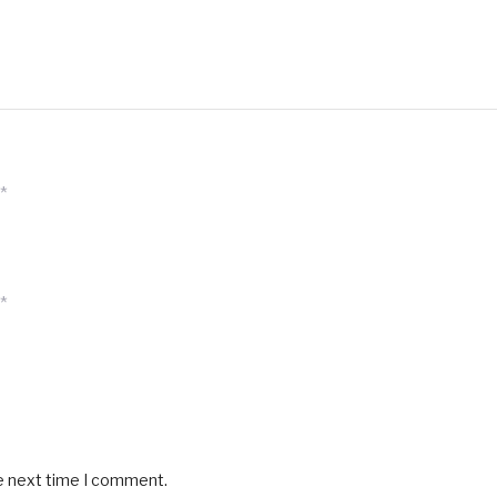
*
*
he next time I comment.