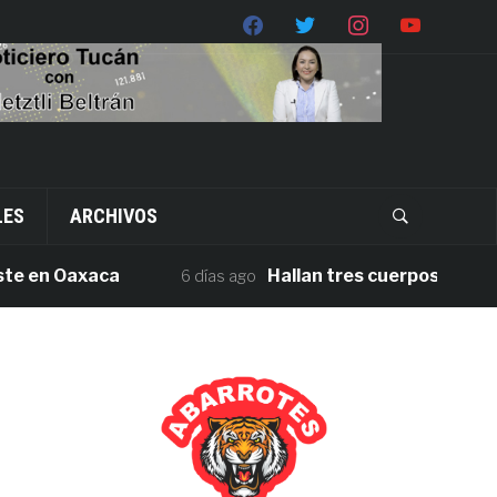
LES
ARCHIVOS
en Oaxaca
Hallan tres cuerpos sin vida en 
6 días ago