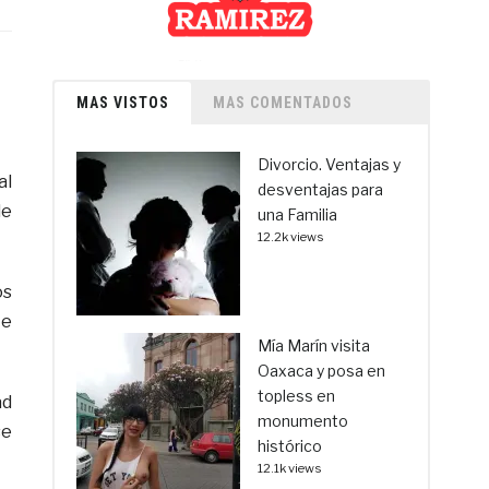
MAS VISTOS
MAS COMENTADOS
Divorcio. Ventajas y
al
desventajas para
de
una Familia
12.2k views
os
te
Mía Marín visita
Oaxaca y posa en
topless en
ad
monumento
se
histórico
12.1k views