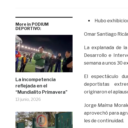
Hubo exhibici
More in PODIUM
DEPORTIVO:
Omar Santiago Ricá
La explanada de la
Desarrollo e Interv
semana a unos 30 e
El espectáculo d
La incompetencia
deportistas extr
reflejada en el
originaron el aplaus
“Mundialito Primavera”
13 junio, 2026
Jorge
Maima
Morale
aprovechó para agra
les de continuidad.