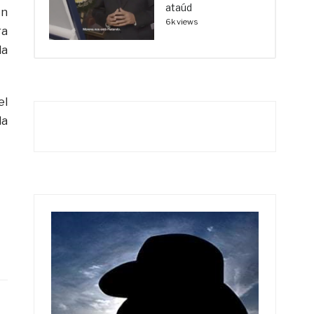
ataúd
on
6k views
ra
la
el
la