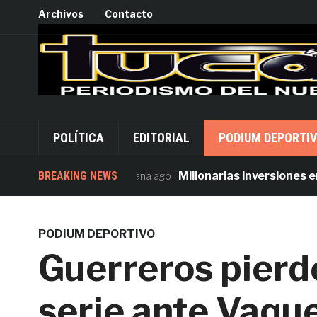
Archivos
Contacto
POLÍTICA
EDITORIAL
PODIUM DEPORTI
BREAKING NEWS
Millonarias inversiones en seg
1 semana ago
PODIUM DEPORTIVO
Guerreros pierde
serie ante Vaqu