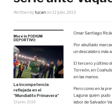
Written by
tucan
on
12 julio, 2013
Omar Santiago Ricá
More in PODIUM
DEPORTIVO:
Por abultado marcad
un descalabro más a
El tercero y último d
Torreón, en Coahuila
en las manos.
La incompetencia
Pero como en la pre
reflejada en el
Laguna quien pudo 
“Mundialito Primavera”
13 junio, 2026
labor de Salvador Va