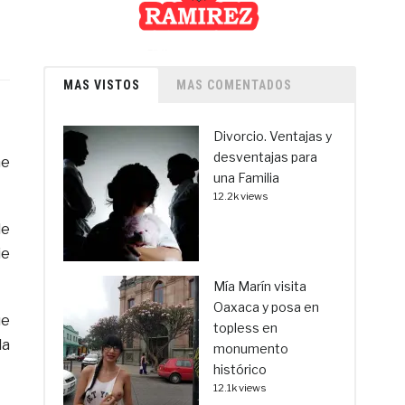
MAS VISTOS
MAS COMENTADOS
Divorcio. Ventajas y
desventajas para
he
una Familia
12.2k views
de
ie
Mía Marín visita
Oaxaca y posa en
ue
topless en
la
monumento
histórico
12.1k views