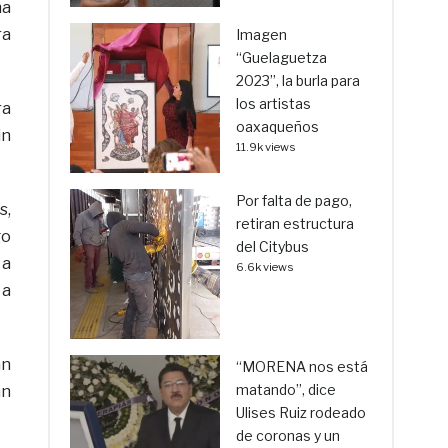
na
ra
Imagen
“Guelaguetza
2023”, la burla para
los artistas
ra
oaxaqueños
in
11.9k views
Por falta de pago,
s,
retiran estructura
go
del Citybus
 a
6.6k views
 a
án
“MORENA nos está
matando”, dice
an
Ulises Ruiz rodeado
de coronas y un