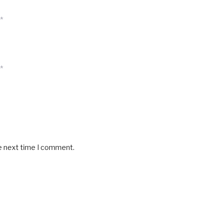
*
*
he next time I comment.