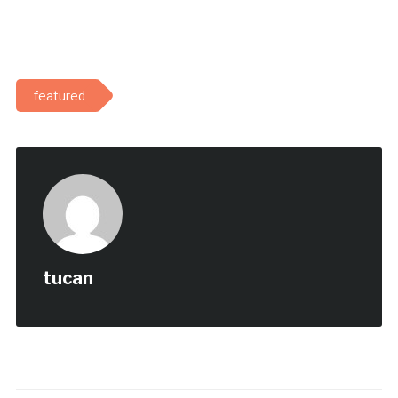
featured
tucan