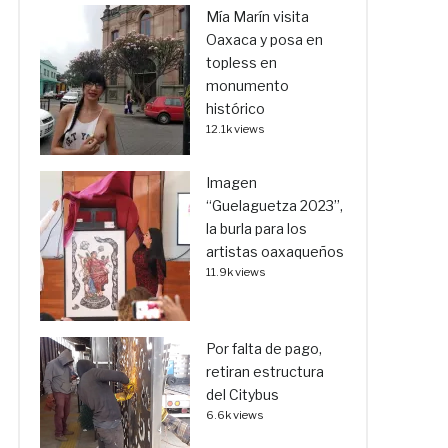
Mía Marín visita
Oaxaca y posa en
topless en
monumento
histórico
12.1k views
Imagen
“Guelaguetza 2023”,
la burla para los
artistas oaxaqueños
11.9k views
Por falta de pago,
retiran estructura
del Citybus
6.6k views