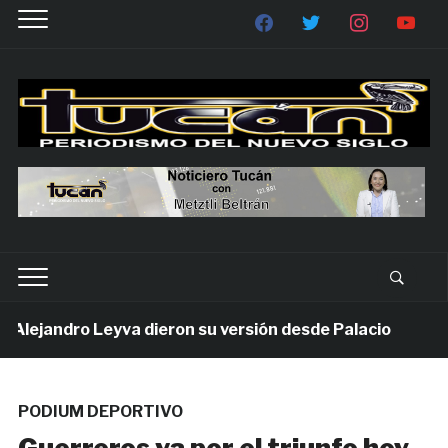
ejandro Leyva dieron su versión desde Palacio
1 s
PODIUM DEPORTIVO
Guerreros va por el triunfo hoy