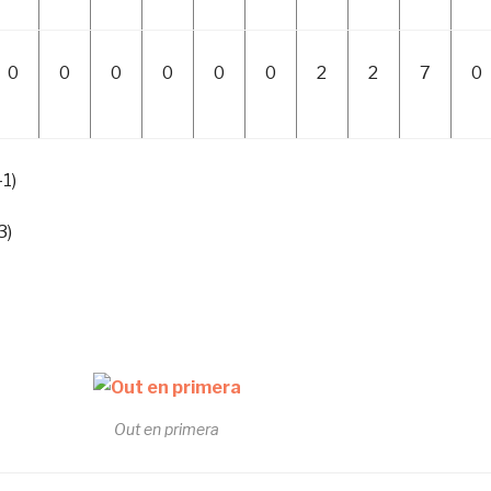
0
0
0
0
0
0
2
2
7
0
-1)
3)
Out en primera