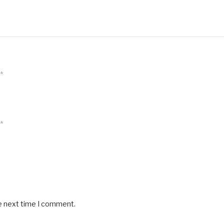
*
*
he next time I comment.