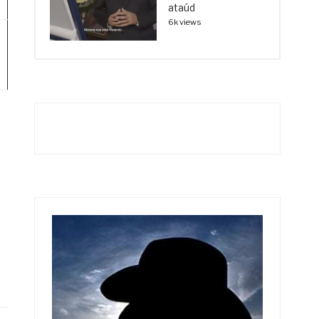
ataúd
6k views