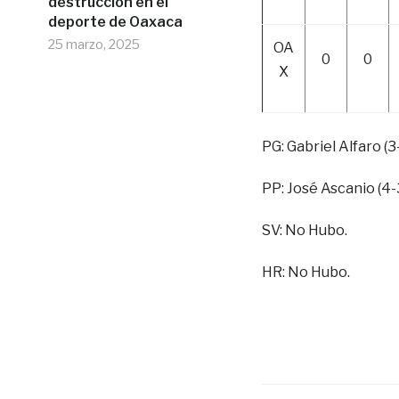
destrucción en el
deporte de Oaxaca
25 marzo, 2025
OA
0
0
X
PG: Gabriel Alfaro (3
PP: José Ascanio (4-
SV: No Hubo.
HR: No Hubo.