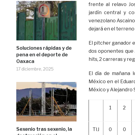
frente al relavo J
jardín central y c
venezolano Ascaino 
dejará en el terreno
El pitcher ganador e
Soluciones rápidas y de
dos oponentes que s
pena en el deporte de
hits, 2 carreras y re
Oaxaca
17 diciembre, 2025
El día de mañana l
México en el Eduar
México y Alejandro 
1
2
Sexenio tras sexenio, la
TIJ
0
0