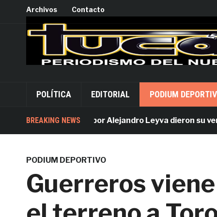
Archivos
Contacto
POLÍTICA
EDITORIAL
PODIUM DEPORTI
BREAKING NEWS
Acusados por Alejandro Leyva dieron su versión 
PODIUM DEPORTIVO
Guerreros viene 
el terreno a Tor