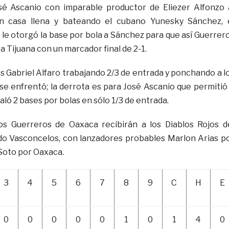
osé Ascanio con imparable productor de Eliezer Alfonzo 
on casa llena y bateando el cubano Yunesky Sánchez, 
le otorgó la base por bola a Sánchez para que así Guerrer
 a Tijuana con un marcador final de 2-1.
s Gabriel Alfaro trabajando 2/3 de entrada y ponchando a l
e enfrentó; la derrota es para José Ascanio que permitió
galó 2 bases por bolas en sólo 1/3 de entrada.
os Guerreros de Oaxaca recibirán a los Diablos Rojos d
do Vasconcelos, con lanzadores probables Marlon Arias p
Soto por Oaxaca.
3
4
5
6
7
8
9
C
H
E
0
0
0
0
0
1
0
1
4
0