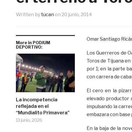
Written by
tucan
on
20 junio, 2014
Omar Santiago Ricá
More in PODIUM
DEPORTIVO:
Los Guerreros de Oa
Toros de Tijuana en 
por 1; en la parte b
con carrera de cabal
El cero en la pizar
elevado productor d
La incompetencia
reflejada en el
impulsando la carre
“Mundialito Primavera”
embazara con base p
13 junio, 2026
En la baja de la no