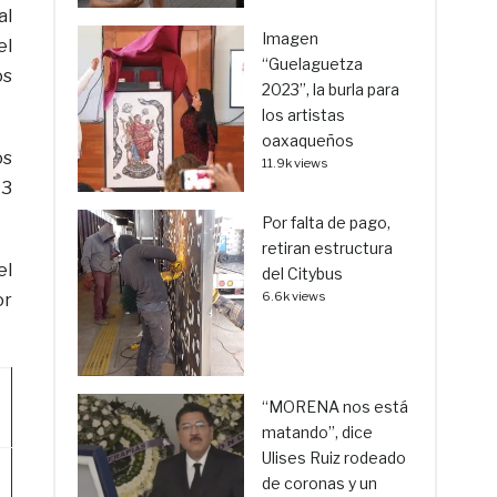
al
Imagen
el
“Guelaguetza
os
2023”, la burla para
los artistas
oaxaqueños
os
11.9k views
 3
Por falta de pago,
retiran estructura
el
del Citybus
6.6k views
or
“MORENA nos está
matando”, dice
Ulises Ruiz rodeado
de coronas y un