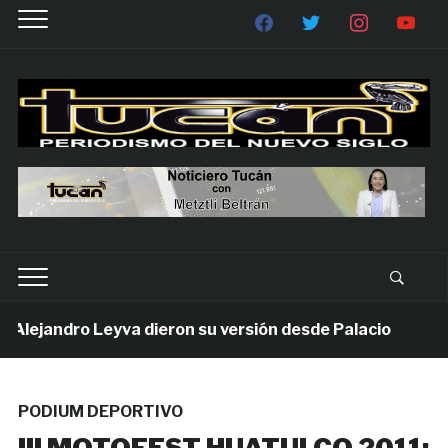
ejandro Leyva dieron su versión desde Palacio
1 s
PODIUM DEPORTIVO
III MOTOFEST HUATULCO 2011;