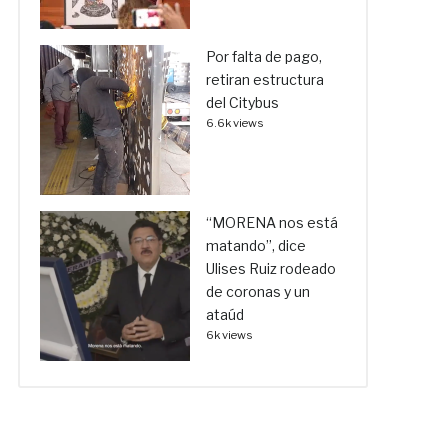
Por falta de pago,
retiran estructura
del Citybus
6.6k views
“MORENA nos está
matando”, dice
Ulises Ruiz rodeado
de coronas y un
ataúd
6k views