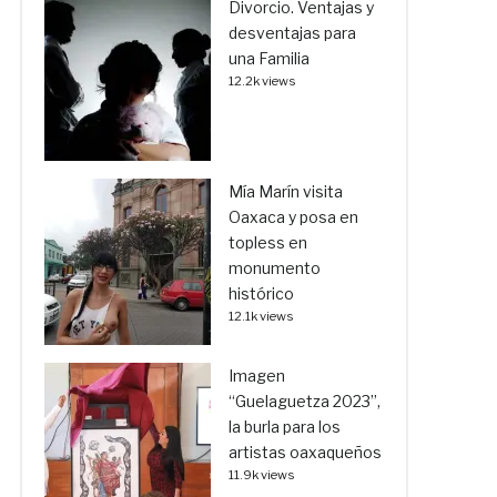
Divorcio. Ventajas y
desventajas para
una Familia
12.2k views
Mía Marín visita
Oaxaca y posa en
topless en
monumento
histórico
12.1k views
Imagen
“Guelaguetza 2023”,
la burla para los
artistas oaxaqueños
11.9k views