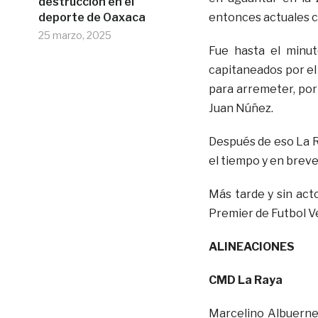
destrucción en el
deporte de Oaxaca
entonces actuales 
25 marzo, 2025
Fue hasta el minut
capitaneados por el
para arremeter, por
Juan Núñez.
Después de eso La R
el tiempo y en breve 
Más tarde y sin act
Premier de Futbol V
ALINEACIONES
CMD La Raya
Marcelino Albuerne,