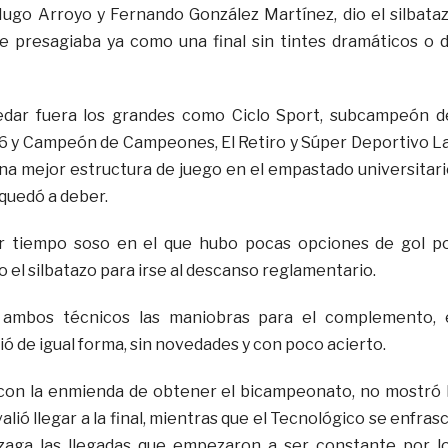
ugo Arroyo y Fernando González Martínez, dio el silbata
 se presagiaba ya como una final sin tintes dramáticos o 
edar fuera los grandes como Ciclo Sport, subcampeón d
6 y Campeón de Campeones, El Retiro y Súper Deportivo L
na mejor estructura de juego en el empastado universitari
 quedó a deber.
r tiempo soso en el que hubo pocas opciones de gol p
 el silbatazo para irse al descanso reglamentario.
 ambos técnicos las maniobras para el complemento, 
ó de igual forma, sin novedades y con poco acierto.
 con la enmienda de obtener el bicampeonato, no mostró 
alió llegar a la final, mientras que el Tecnológico se enfras
zaga las llegadas que empezaron a ser constante por l