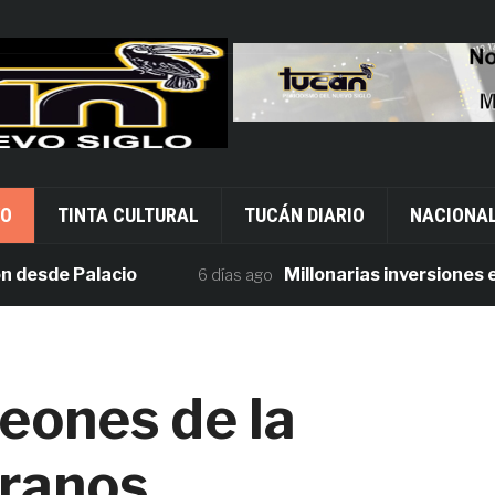
VO
TINTA CULTURAL
TUCÁN DIARIO
NACIONA
de Palacio
Millonarias inversiones en seg
6 días ago
eones de la
eranos