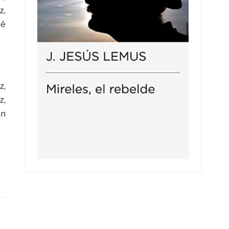
z,
sé
z,
z,
an