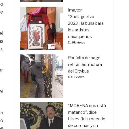
zo
Imagen
de
“Guelaguetza
2023”, la burla para
los artistas
el
oaxaqueños
as
11.9k views
o,
Por falta de pago,
retiran estructura
or
del Citybus
6.6k views
el
“MORENA nos está
matando”, dice
la
Ulises Ruiz rodeado
có
de coronas y un
os