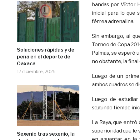
bandas por Víctor H
inicial para lo que
férrea adrenalina.
Sin embargo, al qu
Torneo de Copa 201
Soluciones rápidas y de
Palmas, se esperó u
pena en el deporte de
no obstante, la final
Oaxaca
17 diciembre, 2025
Luego de un prime
ambos cuadros se dio
Luego de estudiar
segundo tiempo inici
La Raya, que entró
superioridad que le v
Sexenio tras sexenio, la
en aguantar en la 