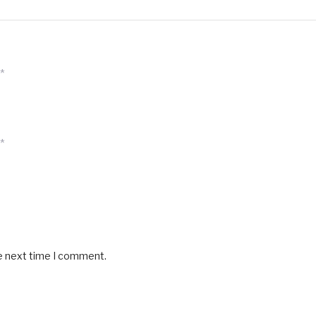
*
*
he next time I comment.