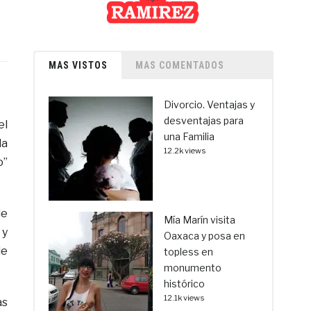
MAS VISTOS
MAS COMENTADOS
Divorcio. Ventajas y
desventajas para
el
una Familia
la
12.2k views
o”
de
Mía Marín visita
 y
Oaxaca y posa en
de
topless en
monumento
histórico
12.1k views
as