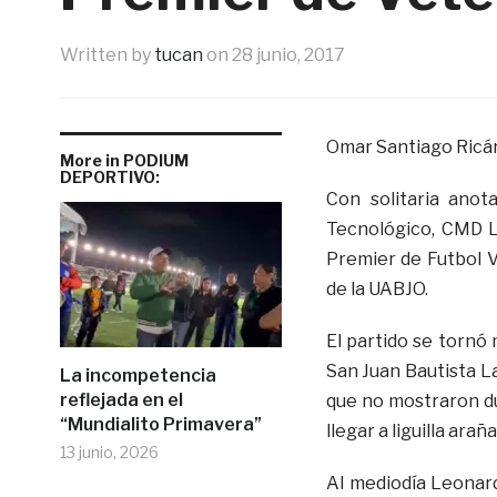
Written by
tucan
on
28 junio, 2017
Omar Santiago Ricá
More in PODIUM
DEPORTIVO:
Con solitaria anot
Tecnológico, CMD L
Premier de Futbol V
de la UABJO.
El partido se tornó
San Juan Bautista L
La incompetencia
reflejada en el
que no mostraron du
“Mundialito Primavera”
llegar a liguilla ara
13 junio, 2026
Al mediodía Leonard