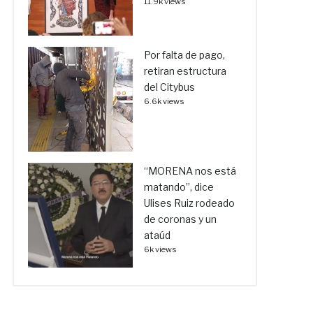
11.9k views
Por falta de pago,
retiran estructura
del Citybus
6.6k views
“MORENA nos está
matando”, dice
Ulises Ruiz rodeado
de coronas y un
ataúd
6k views