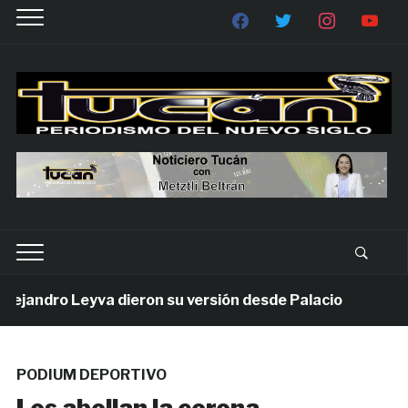
andro Leyva dieron su versión desde Palacio
7 días
PODIUM DEPORTIVO
Les abollan la corona