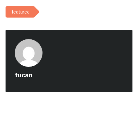
featured
tucan