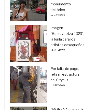
monumento
histórico
12.1k views
Imagen
“Guelaguetza 2023”,
la burla para los
artistas oaxaqueños
11.9k views
Por falta de pago,
retiran estructura
del Citybus
6.6k views
“MORENA nos está