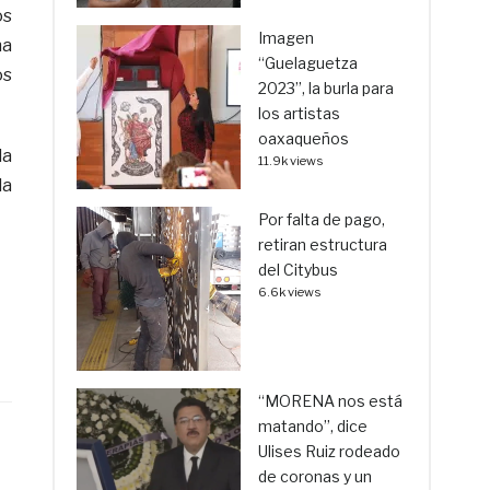
os
Imagen
na
“Guelaguetza
os
2023”, la burla para
los artistas
oaxaqueños
la
11.9k views
la
Por falta de pago,
retiran estructura
del Citybus
6.6k views
“MORENA nos está
matando”, dice
Ulises Ruiz rodeado
de coronas y un