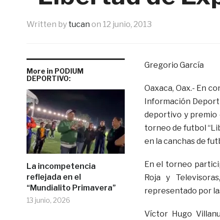
Written by
tucan
on
12 junio, 2013
Gregorio García
More in PODIUM
DEPORTIVO:
Oaxaca, Oax.- En co
Información Deporti
deportivo y premio 
torneo de futbol “Li
en la canchas de fut
En el torneo partic
La incompetencia
reflejada en el
Roja y Televisora
“Mundialito Primavera”
representado por las
13 junio, 2026
Víctor Hugo Villan