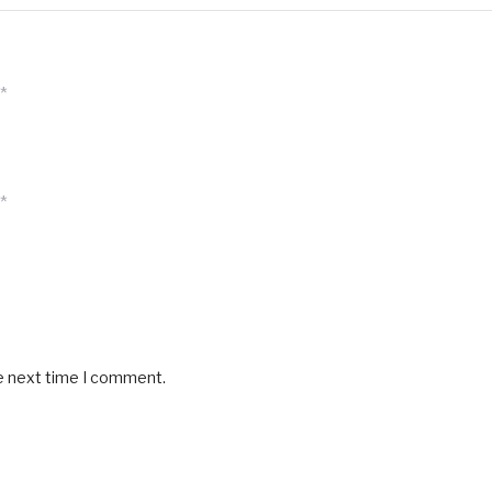
*
*
he next time I comment.