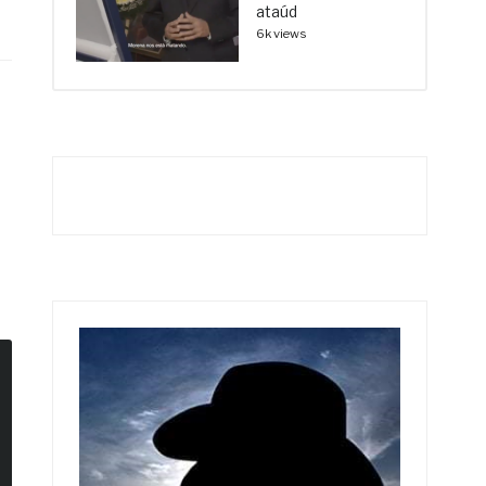
ataúd
6k views