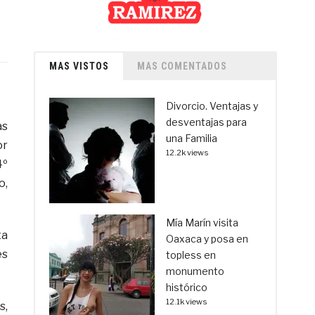
MAS VISTOS
MAS COMENTADOS
Divorcio. Ventajas y
desventajas para
as
una Familia
or
12.2k views
4º
o,
Mía Marín visita
ta
Oaxaca y posa en
es
topless en
monumento
histórico
12.1k views
s,