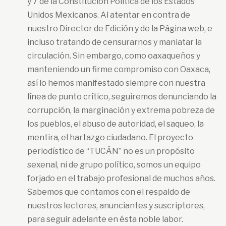
y 7 de la Constitución Política de los Estados
Unidos Mexicanos. Al atentar en contra de
nuestro Director de Edición y de la Página web, e
incluso tratando de censurarnos y maniatar la
circulación. Sin embargo, como oaxaqueños y
manteniendo un firme compromiso con Oaxaca,
así lo hemos manifestado siempre con nuestra
línea de punto crítico, seguiremos denunciando la
corrupción, la marginación y extrema pobreza de
los pueblos, el abuso de autoridad, el saqueo, la
mentira, el hartazgo ciudadano. El proyecto
periodístico de “TUCÁN” no es un propósito
sexenal, ni de grupo político, somos un equipo
forjado en el trabajo profesional de muchos años.
Sabemos que contamos con el respaldo de
nuestros lectores, anunciantes y suscriptores,
para seguir adelante en ésta noble labor.