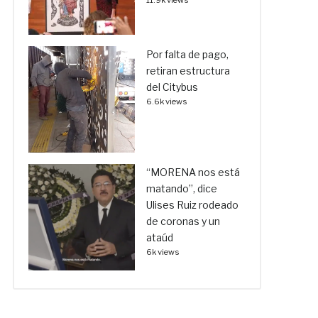
11.9k views
Por falta de pago,
retiran estructura
del Citybus
6.6k views
“MORENA nos está
matando”, dice
Ulises Ruiz rodeado
de coronas y un
ataúd
6k views