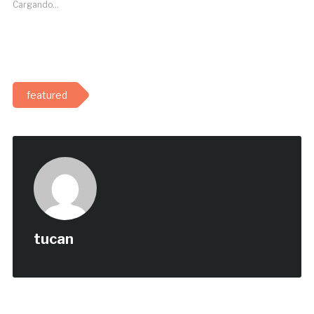
Cargando...
featured
tucan