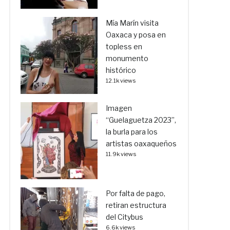
Mía Marín visita
Oaxaca y posa en
topless en
monumento
histórico
12.1k views
Imagen
“Guelaguetza 2023”,
la burla para los
artistas oaxaqueños
11.9k views
Por falta de pago,
retiran estructura
del Citybus
6.6k views