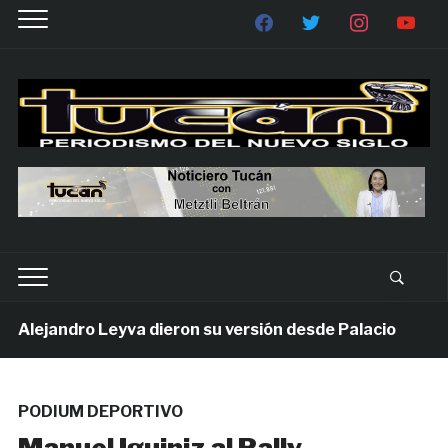
lejandro Leyva dieron su versión desde Palacio
1 s
PODIUM DEPORTIVO
Manuel Iguiniz al Rally