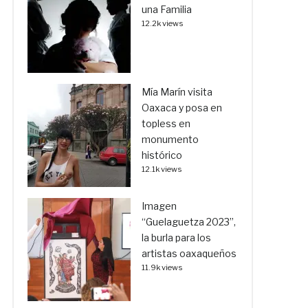
una Familia
12.2k views
Mía Marín visita
Oaxaca y posa en
topless en
monumento
histórico
12.1k views
Imagen
“Guelaguetza 2023”,
la burla para los
artistas oaxaqueños
11.9k views