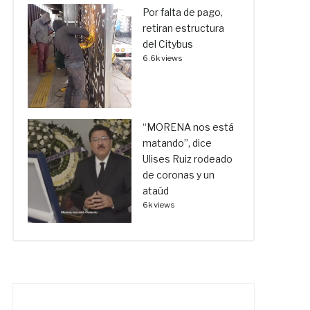
Por falta de pago,
retiran estructura
del Citybus
6.6k views
“MORENA nos está
matando”, dice
Ulises Ruiz rodeado
de coronas y un
ataúd
6k views