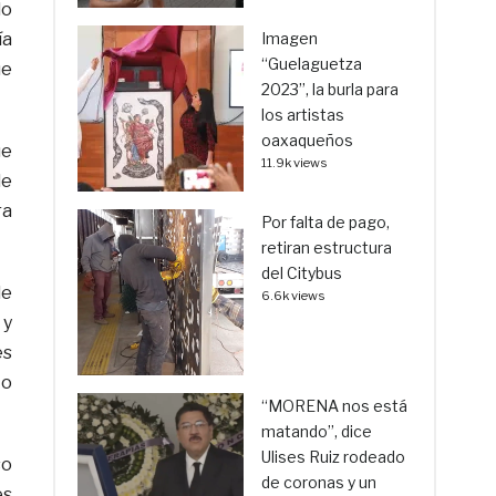
do
ía
Imagen
“Guelaguetza
ue
2023”, la burla para
los artistas
oaxaqueños
ue
11.9k views
de
ra
Por falta de pago,
retiran estructura
del Citybus
de
6.6k views
 y
es
to
“MORENA nos está
matando”, dice
Ulises Ruiz rodeado
so
de coronas y un
es