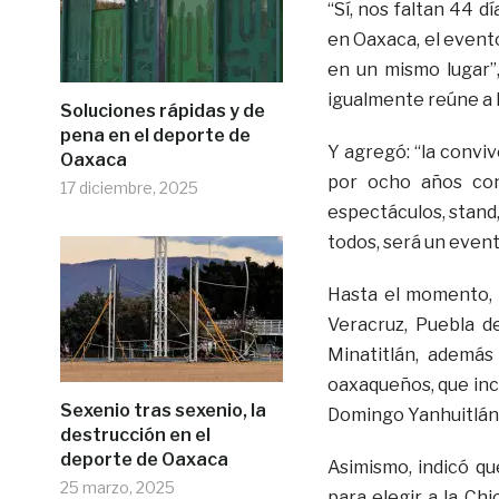
“Sí, nos faltan 44 d
en Oaxaca, el event
en un mismo lugar”,
igualmente reúne a l
Soluciones rápidas y de
pena en el deporte de
Y agregó: “la convi
Oaxaca
por ocho años con
17 diciembre, 2025
espectáculos, stand,
todos, será un event
Hasta el momento, d
Veracruz, Puebla d
Minatitlán, además
oaxaqueños, que inc
Sexenio tras sexenio, la
Domingo Yanhuitlán y
destrucción en el
deporte de Oaxaca
Asimismo, indicó qu
25 marzo, 2025
para elegir a la Ch