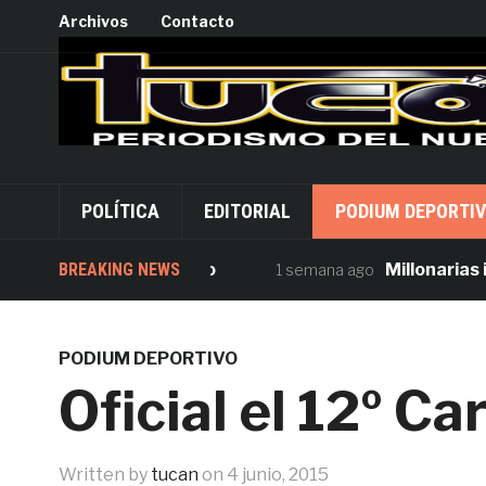
Archivos
Contacto
POLÍTICA
EDITORIAL
PODIUM DEPORTI
rsión desde Palacio
BREAKING NEWS
Millonarias inver
1 semana ago
PODIUM DEPORTIVO
Oficial el 12º C
Written by
tucan
on
4 junio, 2015