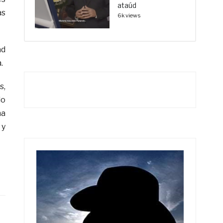
ataúd
as
6k views
ad
.
s,
do
na
 y