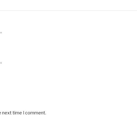
*
*
he next time I comment.