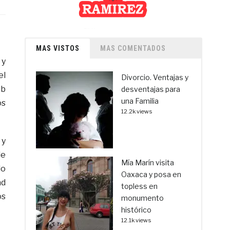
MAS VISTOS
MAS COMENTADOS
 y
el
Divorcio. Ventajas y
ub
desventajas para
una Familia
os
12.2k views
 y
de
Mía Marín visita
lo
Oaxaca y posa en
ad
topless en
os
monumento
histórico
12.1k views