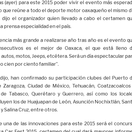
ías (ayer) para este 2015 poder vivir el evento más espera
o que reúne a todo el deporte motor oaxaqueño el mismo d
 dijo el organizador quien llevado a cabo el certamen q
a prensa especialidad en el país.
vencia más grande a realizarse año tras año es el evento q
secutivos es el mejor de Oaxaca, el que está lleno 
 autos, motos, Jeeps, etcétera. Será un día espectacular pa
o cien por ciento familiar”.
ijo, han confirmado su participación clubes del Puerto 
e Zaragoza, Ciudad de México, Tehuacán, Coatzacoalcos
 de Tabasco, Querétaro y Guerrero, así como los local
luyen los de Huajuapan de León, Asunción Nochixtlán, San
 Salina Cruz, entre otros.
e una de las innovaciones para este 2015 será el concur
ica Car Fest 2015, certamen del cual dará mayores inform