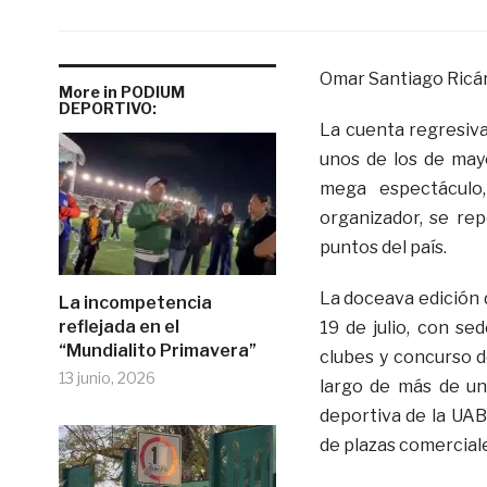
Omar Santiago Ricá
More in PODIUM
DEPORTIVO:
La cuenta regresiva
unos de los de mayo
mega espectáculo,
organizador, se rep
puntos del país.
La doceava edición d
La incompetencia
reflejada en el
19 de julio, con s
“Mundialito Primavera”
clubes y concurso d
13 junio, 2026
largo de más de un
deportiva de la UAB
de plazas comerciale