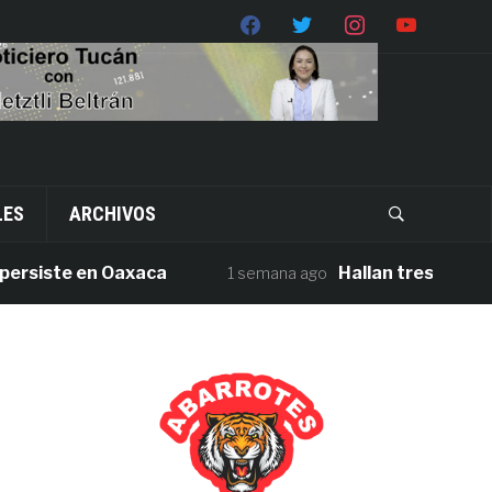
LES
ARCHIVOS
iste en Oaxaca
Hallan tres cuerpos sin 
1 semana ago