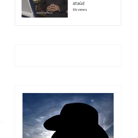
ataúd
6k views