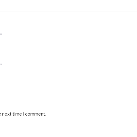
*
*
he next time I comment.