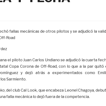
echó fallas mecánicas de otros pilotos y se adjudicó la vali
 Off-Road
rdez
ana el piloto Juan Carlos Undiano se adjudicó la cuarta fec
tal Copa Corona de Off-Road, con lo que a la par quitó 
Domínguez y dejó atrás a experimentados como Emil
rlos Sarmiento.
oko
, del club Cal Look, que encabeza Leonel Chagoya, debu
 una falla mecánica lo dejó fuera de la competencia.