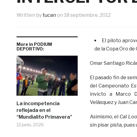
Written by
tucan
on
18 septiembre, 2012
El piloto aprov
More in PODIUM
de la Copa Oro de
DEPORTIVO:
Omar Santiago Ricá
El pasado fin de sem
del Campeonato Esta
invicto a Marco 
Velásquez y Juan Ca
La incompetencia
reflejada en el
Asimismo, el
Cal Lo
“Mundialito Primavera”
13 junio, 2026
sin pisar pista, pues