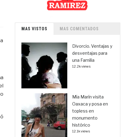
MAS VISTOS
MAS COMENTADOS
da
Divorcio. Ventajas y
desventajas para
una Familia
12.2k views
ha
el
io
Mía Marín visita
Oaxaca y posa en
topless en
tó
monumento
histórico
12.1k views