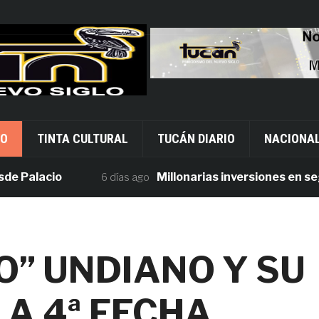
VO
TINTA CULTURAL
TUCÁN DIARIO
NACIONA
lacio
Millonarias inversiones en segurid
6 días ago
O” UNDIANO Y SU
A 4ª FECHA