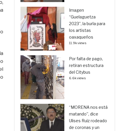
o,
na
Imagen
“Guelaguetza
2023”, la burla para
los artistas
do
oaxaqueños
11.9k views
la
Por falta de pago,
to
retiran estructura
el
del Citybus
mo
6.6k views
“MORENA nos está
matando”, dice
Ulises Ruiz rodeado
de coronas y un