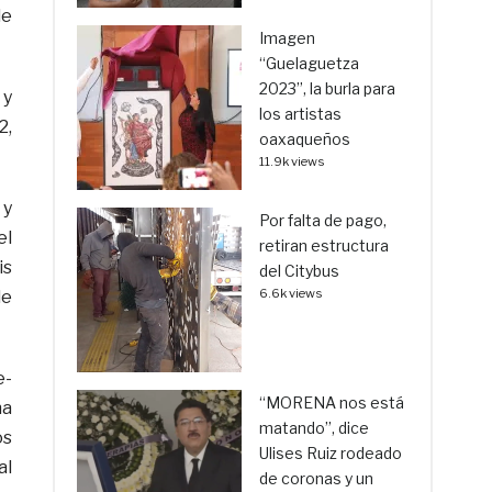
de
Imagen
“Guelaguetza
2023”, la burla para
 y
los artistas
2,
oaxaqueños
11.9k views
 y
Por falta de pago,
el
retiran estructura
is
del Citybus
6.6k views
de
e-
“MORENA nos está
na
matando”, dice
os
Ulises Ruiz rodeado
al
de coronas y un