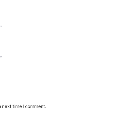
*
*
he next time I comment.