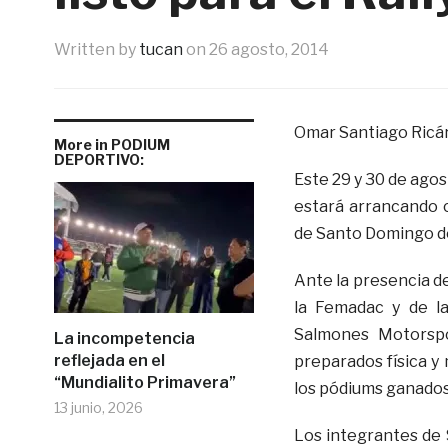
Written by
tucan
on
26 agosto, 2014
Omar Santiago Ricá
More in PODIUM
DEPORTIVO:
Este 29 y 30 de agos
estará arrancando 
de Santo Domingo de 
Ante la presencia d
la Femadac y de la
Salmones Motorspo
La incompetencia
reflejada en el
preparados física y
“Mundialito Primavera”
los pódiums ganados
13 junio, 2026
Los integrantes de