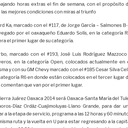
ajando horas extras el fin de semana, con el propósito 
 las mejores condiciones con miras al triunfo
rd Ka, marcado con el #117, de Jorge García – Salmones B-
egado por el oaxaqueño Eduardo Solís, en la categoría R
ra el primer lugar de su categoría.
bo, marcado con el #193, José Luis Rodríguez Mazzoco
veros, en la categoría Open, colocados actualmente en 
isma y con su GM Chevy marcado con el #185 Cesar Silva Cel
 categoría R6 en donde están colocados en el tercer lugar 
 comentan que van por el primer lugar.
 Sierra Juárez Oaxaca 2014 será Oaxaca-Santa María del Tul
oros-Díaz Ordáz-Cuajimoluyas-Llano Grande, para dar u
ar a la etapa de servicio, programa a las 12 horas y 60 minut
isma ruta y la vuelta en U para estar regresando a la capit