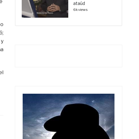
de
ataúd
6k views
to
6;
 y
na
el