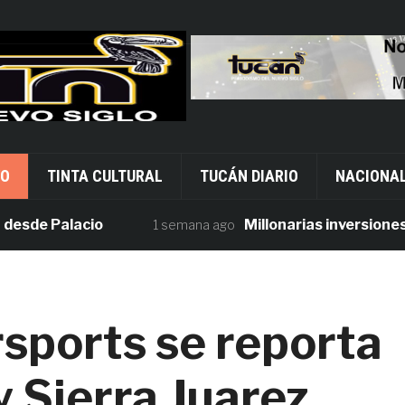
VO
TINTA CULTURAL
TUCÁN DIARIO
NACIONA
e Palacio
Millonarias inversiones en s
1 semana ago
sports se reporta
ly Sierra Juarez