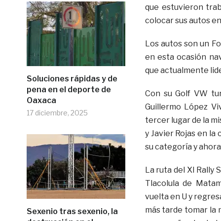
que estuvieron trab
colocar sus autos en
Los autos son un Fo
en esta ocasión nav
que actualmente lide
Soluciones rápidas y de
pena en el deporte de
Con su Golf VW tur
Oaxaca
Guillermo López Vi
17 diciembre, 2025
tercer lugar de la m
y Javier Rojas en la
su categoría y ahora
La ruta del XI Rally
Tlacolula de Matam
vuelta en U y regres
más tarde tomar la m
Sexenio tras sexenio, la