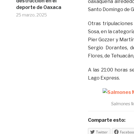
destrucción en el
oaxaqueña alrededor
deporte de Oaxaca
Santo Domingo de 
25 marzo, 2025
Otras tripulacione
Sosa, en la categoría
Pier Gozzer y Martín 
Sergio Dorantes, d
Flores, de Tehuacán,
A las 21:00 horas s
Lago Express.
Salmones M
Comparte esto:
Twitter
Faceboo