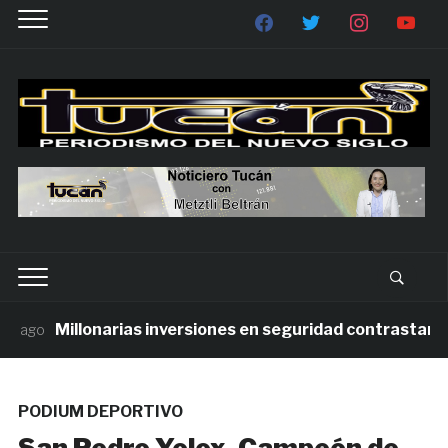
Millonarias inversiones en seguridad contrastan con 
ago
PODIUM DEPORTIVO
San Pedro Yolox, Campeón de