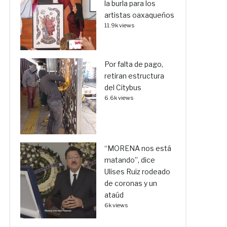
la burla para los
artistas oaxaqueños
11.9k views
Por falta de pago,
retiran estructura
del Citybus
6.6k views
“MORENA nos está
matando”, dice
Ulises Ruiz rodeado
de coronas y un
ataúd
6k views