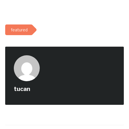
featured
tucan