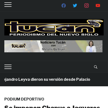
andro Leyva dieron su versión desde Palacio
1 sem
PODIUM DEPORTIVO
Se imponen Chapus a Jaguares