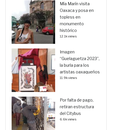
Mía Marín visita
Oaxaca y posa en
topless en
monumento
histórico
12.1k views
Imagen
“Guelaguetza 2023”,
la burla para los
artistas oaxaqueños
11.9k views
Por falta de pago,
retiran estructura
del Citybus
6.6k views