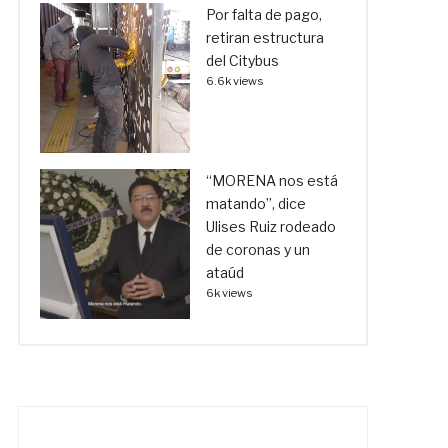
Por falta de pago,
retiran estructura
del Citybus
6.6k views
“MORENA nos está
matando”, dice
Ulises Ruiz rodeado
de coronas y un
ataúd
6k views