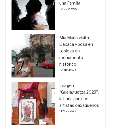
una Familia
12.2k views
Mía Marín visita
Oaxaca y posa en
topless en
monumento
histórico
12.1k views
Imagen
“Guelaguetza 2023”,
la burla para los
artistas oaxaqueños
11.9k views