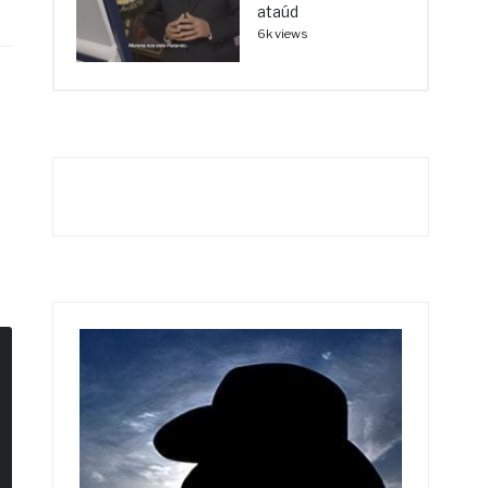
ataúd
6k views