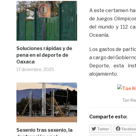
A este certamen han
de Juegos Olimpico
del mundo y 112 ca
Oceanía.
Soluciones rápidas y de
Los gastos de parti
pena en el deporte de
a cargo del Gobierno
Oaxaca
Deporte, esta inst
17 diciembre, 2025
alojamiento.
Tae Kw
Comparte esto:
Twitter
Faceboo
Sexenio tras sexenio, la