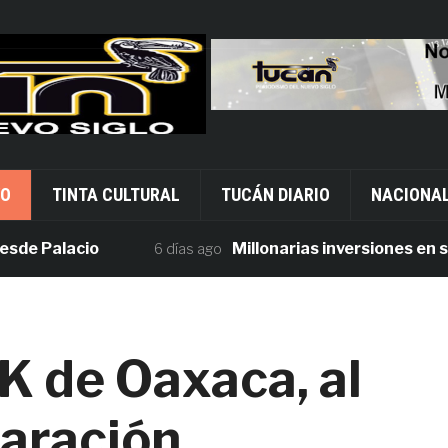
VO
TINTA CULTURAL
TUCÁN DIARIO
NACIONA
Palacio
Millonarias inversiones en segur
6 días ago
K de Oaxaca, al
aración