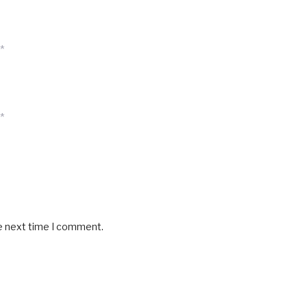
*
*
he next time I comment.