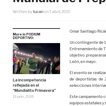
Written by
tucan
on
1 abril, 2015
Omar Santiago Ricá
More in PODIUM
DEPORTIVO:
Un contingente de 1
Entrenamiento de Ta
objetivo preparars
León, en mayo .
El evento se realiza
de deportistas de 
La incompetencia
reflejada en el
selecciones interna
“Mundialito Primavera”
13 junio, 2026
Este campamento cont
equipos estatales y 