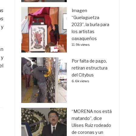
as
Imagen
“Guelaguetza
os
2023”, la burla para
 y
los artistas
oaxaqueños
11.9k views
án
 y
Por falta de pago,
el
retiran estructura
del Citybus
6.6k views
“MORENA nos está
matando”, dice
Ulises Ruiz rodeado
de coronas y un