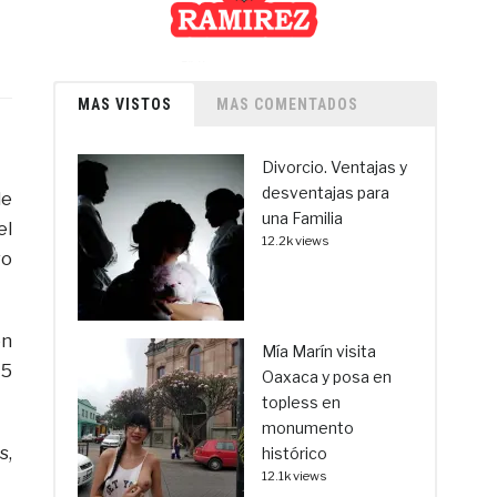
MAS VISTOS
MAS COMENTADOS
Divorcio. Ventajas y
desventajas para
de
una Familia
el
12.2k views
vo
ón
Mía Marín visita
 5
Oaxaca y posa en
topless en
monumento
s,
histórico
12.1k views