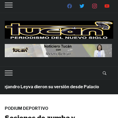
jandro Leyva dieron su versión desde Palacio
7 día
PODIUM DEPORTIVO
Sesiones de zumba y