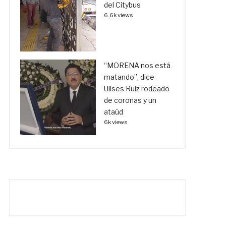
del Citybus
6.6k views
“MORENA nos está
matando”, dice
Ulises Ruiz rodeado
de coronas y un
ataúd
6k views