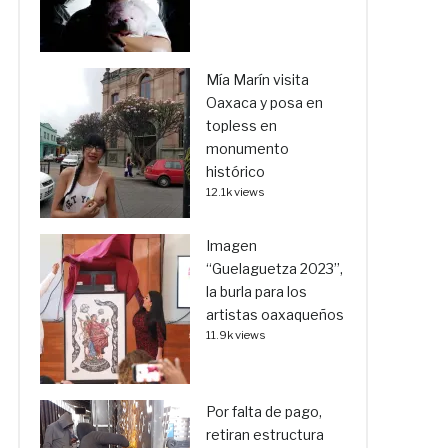
Mía Marín visita
Oaxaca y posa en
topless en
monumento
histórico
12.1k views
Imagen
“Guelaguetza 2023”,
la burla para los
artistas oaxaqueños
11.9k views
Por falta de pago,
retiran estructura