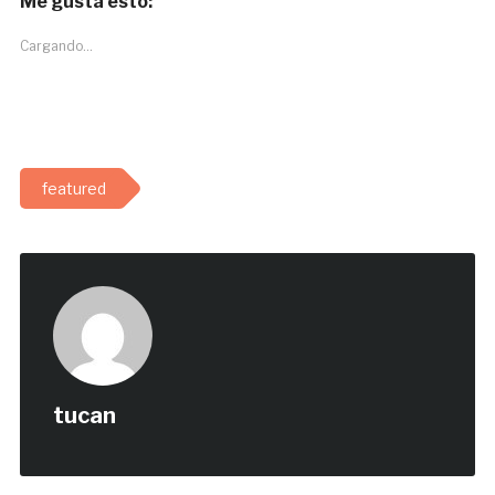
Me gusta esto:
Cargando...
featured
tucan