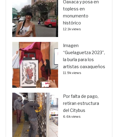
Oaxaca y posa en
topless en
monumento
histórico
12.1k views
Imagen
“Guelaguetza 2023”,
la burla para los
artistas oaxaqueños
11.9k views
Por falta de pago,
retiran estructura
del Citybus
6.6k views