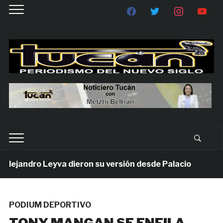
jandro Leyva dieron su versión desde Palacio
7 día
PODIUM DEPORTIVO
TONY MANGAN SE ENFILA