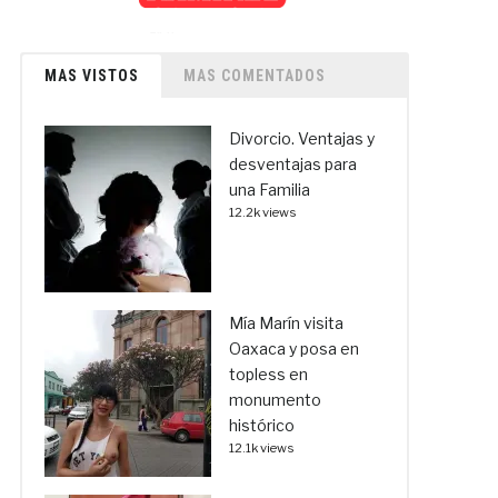
MAS VISTOS
MAS COMENTADOS
Divorcio. Ventajas y
desventajas para
una Familia
12.2k views
Mía Marín visita
Oaxaca y posa en
topless en
monumento
histórico
12.1k views