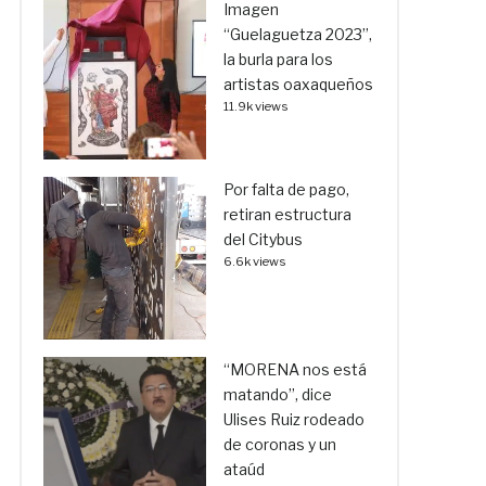
Imagen
“Guelaguetza 2023”,
la burla para los
artistas oaxaqueños
11.9k views
Por falta de pago,
retiran estructura
del Citybus
6.6k views
“MORENA nos está
matando”, dice
Ulises Ruiz rodeado
de coronas y un
ataúd