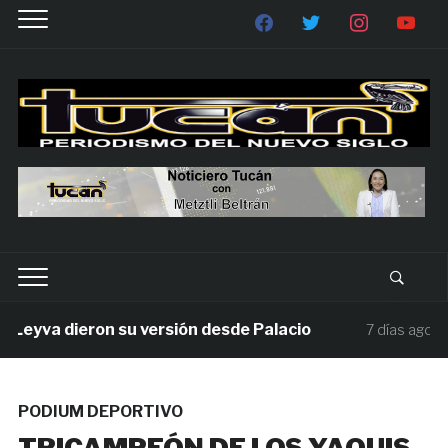
yva dieron su versión desde Palacio
Mill
7 días ago
PODIUM DEPORTIVO
TRICAMPEÓN DE LOS YAQUIS