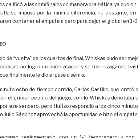
ues calificó a las semifinales de manera dramática, ya que en 
autla se impuso por la mínima diferencia, no obstante, en 
aron contener el empate a cero para dejar el global en 1-0
ZO
ido de “vuelta” de los cuartos de final, Whiskas pudo ser mej
 embargo no logró un buen ataque y se fue rezagando has
ue finalmente le dio el pase a semis.
minuto ocho de tiempo corrido, Carlos Castillo, que entró 
on el primer pepino del juego, con lo Whiskas denotaba 
 por ese sendero, pero Huitzo respondió a los cinco minuto
tero Julio Sánchez aprovechó la oportunidad e hizo el empate
descanso reglamentario, con un 1-1 tempranero y con 