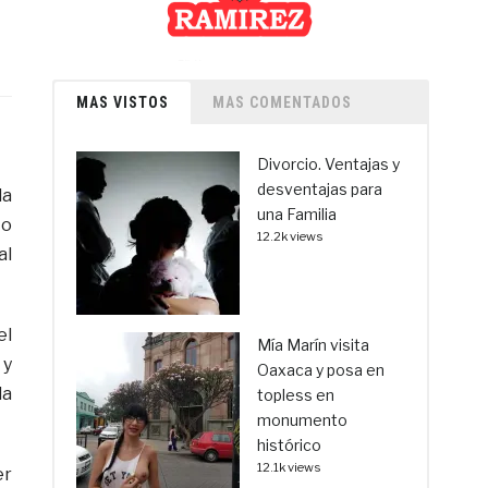
MAS VISTOS
MAS COMENTADOS
Divorcio. Ventajas y
desventajas para
la
una Familia
to
12.2k views
al
el
Mía Marín visita
 y
Oaxaca y posa en
la
topless en
monumento
histórico
12.1k views
er