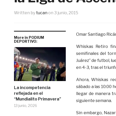
Written by
tucan
on
3 junio, 2015
Omar Santiago Ricá
More in PODIUM
DEPORTIVO:
Whiskas Retiro fin
semifinales del tor
Juárez” de futbol, lu
en 4-3, tras el triunfo
Ahora, Whiskas rec
sábado a las 10:00 h
La incompetencia
reflejada en el
llegar de manera tra
“Mundialito Primavera”
siguiente semana.
13 junio, 2026
Sin embargo, Nazar