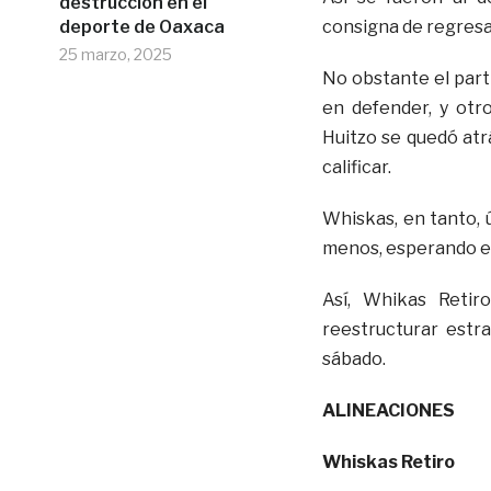
destrucción en el
deporte de Oaxaca
consigna de regresa
25 marzo, 2025
No obstante el part
en defender, y otro
Huitzo se quedó atr
calificar.
Whiskas, en tanto, 
menos, esperando el 
Así, Whikas Retir
reestructurar estr
sábado.
ALINEACIONES
Whiskas Retiro