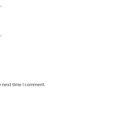
*
*
he next time I comment.