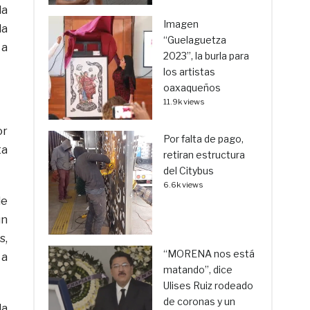
la
Imagen
la
“Guelaguetza
 a
2023”, la burla para
los artistas
oaxaqueños
11.9k views
or
Por falta de pago,
ta
retiran estructura
del Citybus
6.6k views
de
un
s,
“MORENA nos está
 a
matando”, dice
Ulises Ruiz rodeado
de coronas y un
la