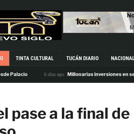
VO
TINTA CULTURAL
TUCÁN DIARIO
NACIONA
alacio
Millonarias inversiones en seguri
6 días ago
 pase a la final de
nso