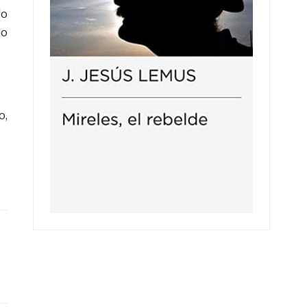
fo
do
o,