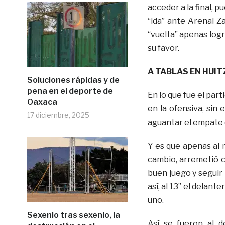
acceder a la final, p
“ida” ante Arenal Z
“vuelta” apenas logr
su favor.
A TABLAS EN HUIT
Soluciones rápidas y de
pena en el deporte de
En lo que fue el part
Oaxaca
en la ofensiva, sin
17 diciembre, 2025
aguantar el empate q
Y es que apenas al 
cambio, arremetió c
buen juego y seguir
así, al 13” el delan
uno.
Sexenio tras sexenio, la
Así se fueron al 