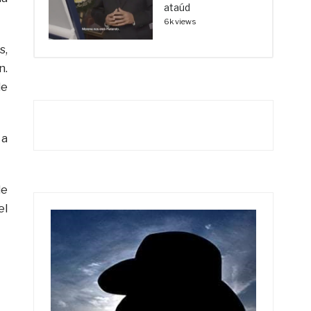
ataúd
6k views
s,
n.
de
 a
de
el