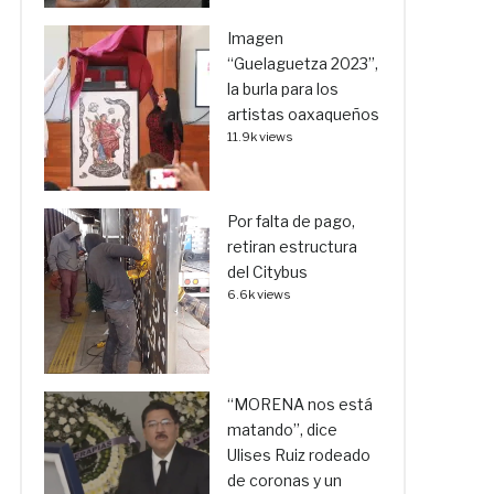
Imagen
“Guelaguetza 2023”,
la burla para los
artistas oaxaqueños
11.9k views
Por falta de pago,
retiran estructura
del Citybus
6.6k views
“MORENA nos está
matando”, dice
Ulises Ruiz rodeado
de coronas y un