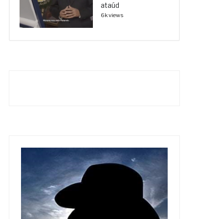
ataúd
6k views