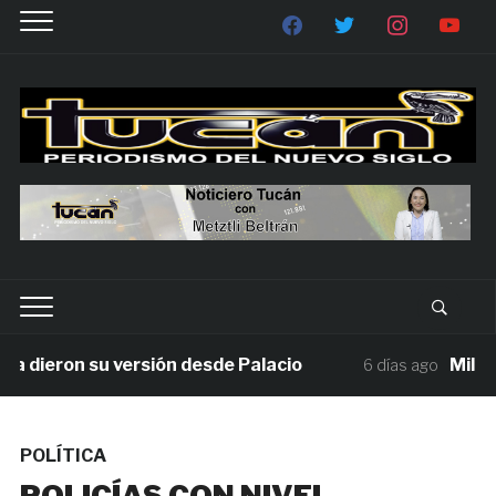
eron su versión desde Palacio
Millonaria
6 días ago
POLÍTICA
POLICÍAS CON NIVEL