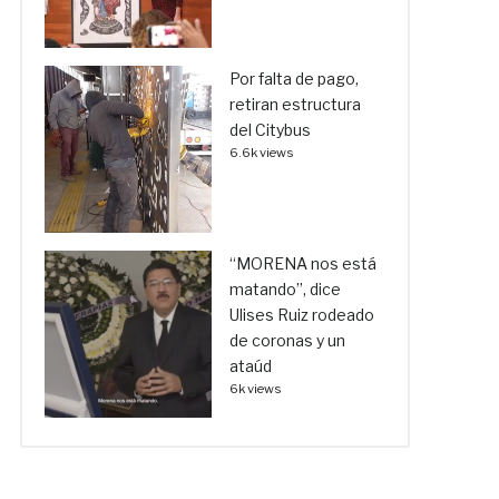
Por falta de pago,
retiran estructura
del Citybus
6.6k views
“MORENA nos está
matando”, dice
Ulises Ruiz rodeado
de coronas y un
ataúd
6k views