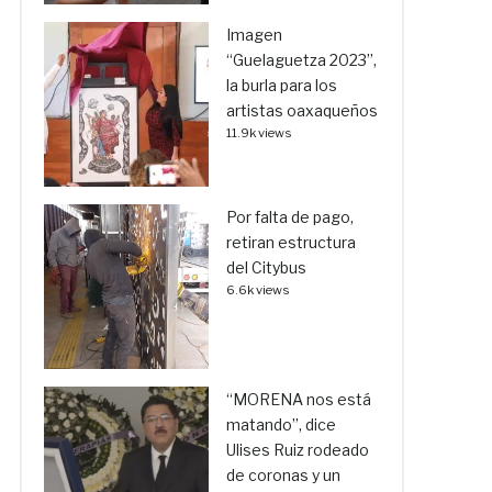
Imagen
“Guelaguetza 2023”,
la burla para los
artistas oaxaqueños
11.9k views
Por falta de pago,
retiran estructura
del Citybus
6.6k views
“MORENA nos está
matando”, dice
Ulises Ruiz rodeado
de coronas y un