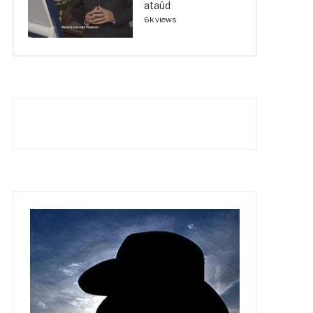
ataúd
6k views