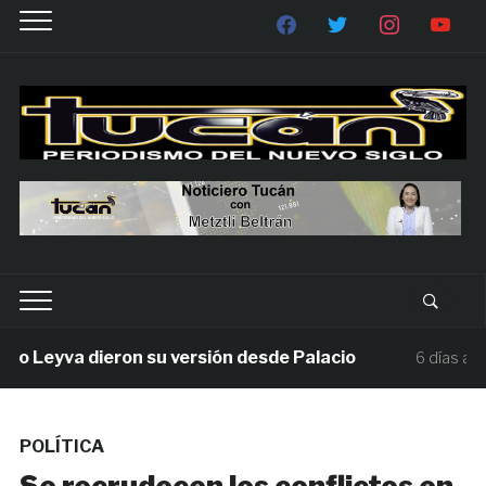
Leyva dieron su versión desde Palacio
M
6 días ago
POLÍTICA
Se recrudecen los conflictos en