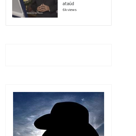
ataúd
6k views