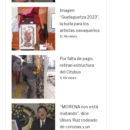
Imagen
“Guelaguetza 2023”,
la burla para los
artistas oaxaqueños
11.9k views
Por falta de pago,
retiran estructura
del Citybus
6.6k views
“MORENA nos está
matando”, dice
Ulises Ruiz rodeado
de coronas y un