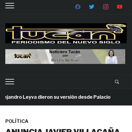
jandro Leyva dieron su versión desde Palacio
1 sem
POLÍTICA
ANUNCIA JAVIER VILLACAÑA