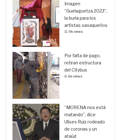
Imagen
“Guelaguetza 2023”,
la burla para los
artistas oaxaqueños
11.9k views
Por falta de pago,
retiran estructura
del Citybus
6.6k views
“MORENA nos está
matando”, dice
Ulises Ruiz rodeado
de coronas y un
ataúd