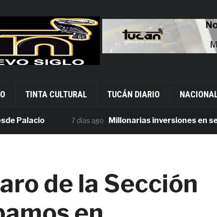
VO
TINTA CULTURAL
TUCÁN DIARIO
NACIONA
alacio
Millonarias inversiones en segurid
7 días ago
aro de la Sección
ábamos en