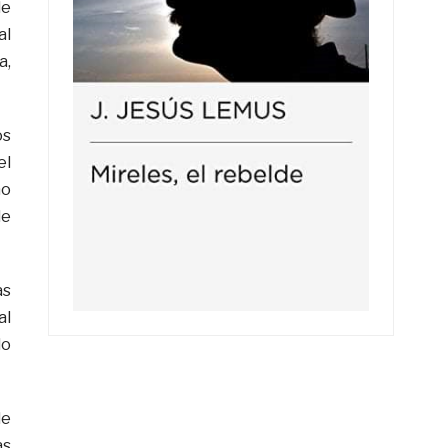
de
al
a,
os
el
no
de
as
al
lo
de
as