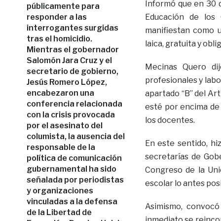
Informó que en 30 d
públicamente para
responder a las
Educación de los 
interrogantes surgidas
manifiestan como u
tras el homicidio.
laica, gratuita y obl
Mientras el gobernador
Salomón Jara Cruz y el
Mecinas Quero dij
secretario de gobierno,
profesionales y labo
Jesús Romero López,
encabezaron una
apartado “B” del Art
conferencia relacionada
esté por encima de 
con la crisis provocada
los docentes.
por el asesinato del
columista, la ausencia del
En este sentido, hi
responsable de la
secretarías de Gobe
política de comunicación
gubernamental ha sido
Congreso de la Unió
señalada por periodistas
escolar lo antes posi
y organizaciones
vinculadas a la defensa
Asimismo, convocó 
de la Libertad de
inmediato se reinco