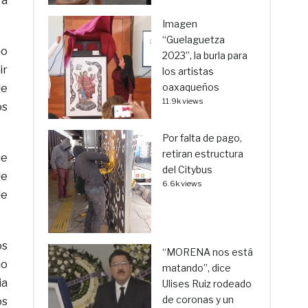
 a
Imagen
“Guelaguetza
no
2023”, la burla para
ir
los artistas
oaxaqueños
de
11.9k views
os
Por falta de pago,
retiran estructura
ue
del Citybus
de
6.6k views
de
os
“MORENA nos está
io
matando”, dice
ia
Ulises Ruiz rodeado
de coronas y un
os