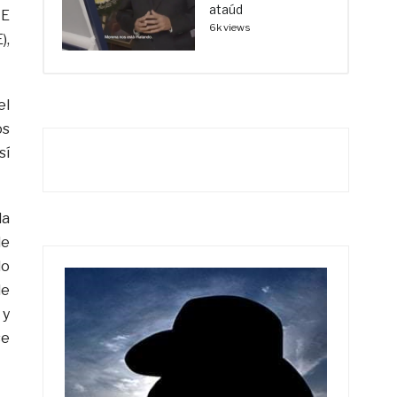
ataúd
TE
6k views
),
el
os
sí
la
de
lo
de
 y
se