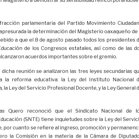
al Magisterio a demostrar su sensibilidad reincorporándose
a fracción parlamentaria del Partido Movimiento Ciudada
 apresurada la determinación del Magisterio oaxaqueño de 
 debido a que el 8 de agosto pasado todos los presidentes 
Educación de los Congresos estatales, así como de las d
alcanzaron acuerdos importantes sobre el gremio.
 dicha reunión se analizaron las tres leyes secundarias q
 la reforma educativa: la Ley del Instituto Nacional 
, la Ley del Servicio Profesional Docente, y la Ley General 
as Quero reconoció que el Sindicato Nacional de l
Educación (SNTE) tiene inquietudes sobre la Ley del Servic
, por cuanto se refiere al ingreso, promoción y permanenc
ero la Comisión en la materia de la Cámara de Diputad