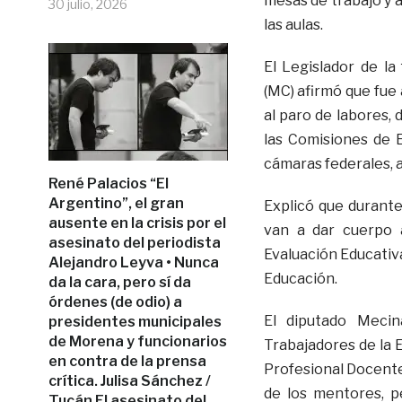
mesas de trabajo y 
30 julio, 2026
las aulas.
El Legislador de l
(MC) afirmó que fue
al paro de labores,
las Comisiones de 
cámaras federales, 
René Palacios “El
Argentino”, el gran
Explicó que durante
ausente en la crisis por el
van a dar cuerpo a
asesinato del periodista
Evaluación Educativa
Alejandro Leyva • Nunca
Educación.
da la cara, pero sí da
órdenes (de odio) a
El diputado Mecin
presidentes municipales
de Morena y funcionarios
Trabajadores de la 
en contra de la prensa
Profesional Docente
crítica. Julisa Sánchez /
de los mentores, p
Tucán El asesinato del