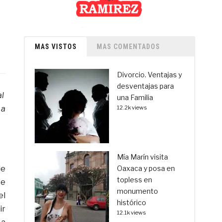
MAS VISTOS
MAS COMENTADOS
Divorcio. Ventajas y
desventajas para
al
una Familia
 a
12.2k views
Mía Marín visita
de
Oaxaca y posa en
topless en
te
monumento
el
histórico
ir
12.1k views