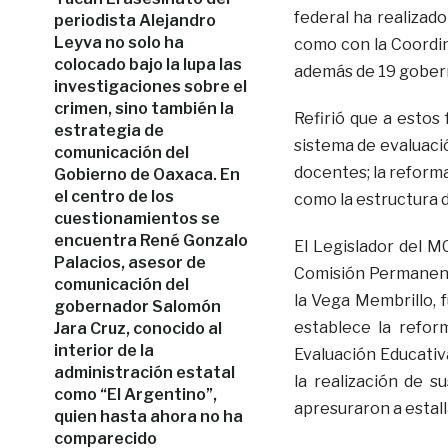
federal ha realizad
periodista Alejandro
Leyva no solo ha
como con la Coordin
colocado bajo la lupa las
además de 19 gobern
investigaciones sobre el
crimen, sino también la
Refirió que a estos
estrategia de
sistema de evaluació
comunicación del
docentes; la reforma
Gobierno de Oaxaca. En
el centro de los
como la estructura 
cuestionamientos se
encuentra René Gonzalo
El Legislador del M
Palacios, asesor de
Comisión Permanente
comunicación del
la Vega Membrillo, 
gobernador Salomón
establece la refor
Jara Cruz, conocido al
interior de la
Evaluación Educativa
administración estatal
la realización de 
como “El Argentino”,
apresuraron a estall
quien hasta ahora no ha
comparecido