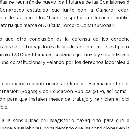
ías se reunirán de nuevo los titulares de las Comisiones 
Congresos estatales, que junto con la Cámara feder
no de sus acuerdos “hacer respetar la educación públic
igatoria que marca el Artículo Tercero Constitucional”.
o que otra conclusión es la defensa de los derech
rales de los trabajadores de la educación, como lo estipula 
ículo 123 Constitucional, cuidando que una ley secundaria 
una constitucional y velando por los derechos laborales 
zo un exhorto a autoridades federales, especialmente a l
rnación (Segob) y de Educación Pública (SEP), así como 
n para que instalen mesas de trabajo y reinicien el cic
ble.
a la sensibilidad del Magisterio oaxaqueño para que 
rpore a sus labores, considerando que las condiciones en l