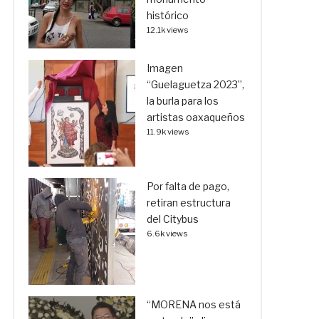
histórico
12.1k views
Imagen
“Guelaguetza 2023”,
la burla para los
artistas oaxaqueños
11.9k views
Por falta de pago,
retiran estructura
del Citybus
6.6k views
“MORENA nos está