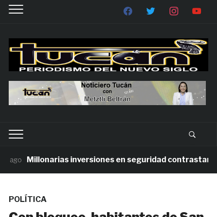
Millonarias inversiones en seguridad contrastan con 
ago
POLÍTICA
Con bloqueo, habitantes de San