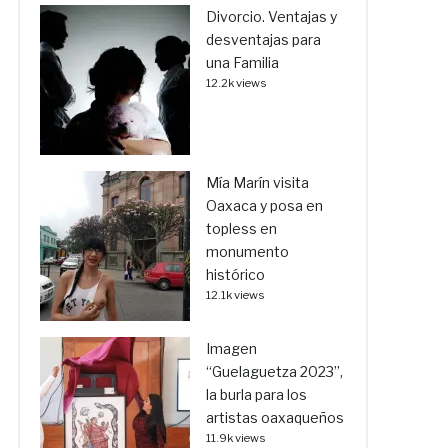
Divorcio. Ventajas y
desventajas para
una Familia
12.2k views
Mía Marín visita
Oaxaca y posa en
topless en
monumento
histórico
12.1k views
Imagen
“Guelaguetza 2023”,
la burla para los
artistas oaxaqueños
11.9k views