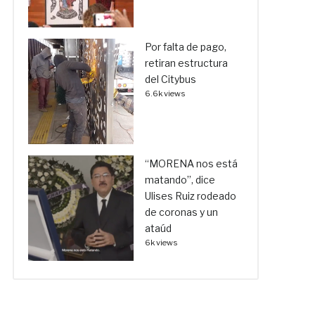
Por falta de pago,
retiran estructura
del Citybus
6.6k views
“MORENA nos está
matando”, dice
Ulises Ruiz rodeado
de coronas y un
ataúd
6k views