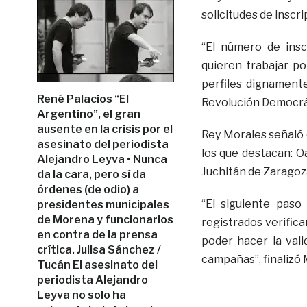
solicitudes de inscri
“El número de insc
quieren trabajar po
perfiles dignament
René Palacios “El
Revolución Democrá
Argentino”, el gran
ausente en la crisis por el
Rey Morales señaló q
asesinato del periodista
los que destacan: O
Alejandro Leyva • Nunca
Juchitán de Zaragoz
da la cara, pero sí da
órdenes (de odio) a
“El siguiente paso
presidentes municipales
de Morena y funcionarios
registrados verifica
en contra de la prensa
poder hacer la vali
crítica. Julisa Sánchez /
campañas”, finalizó
Tucán El asesinato del
periodista Alejandro
Leyva no solo ha