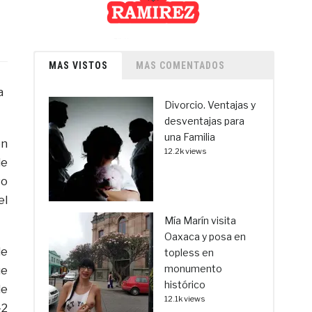
MAS VISTOS
MAS COMENTADOS
a
Divorcio. Ventajas y
desventajas para
una Familia
ón
12.2k views
de
so
el
Mía Marín visita
Oaxaca y posa en
de
topless en
monumento
ue
histórico
de
12.1k views
42