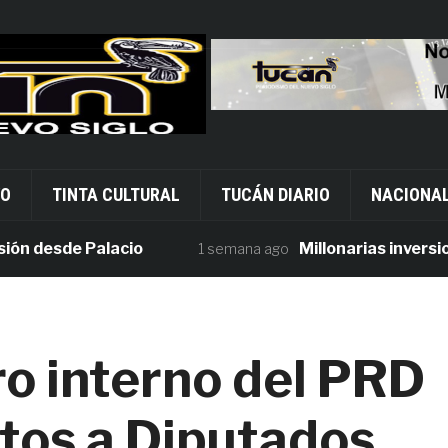
VO
TINTA CULTURAL
TUCÁN DIARIO
NACIONA
desde Palacio
Millonarias inversiones
1 semana ago
ro interno del PRD
tos a Diputados