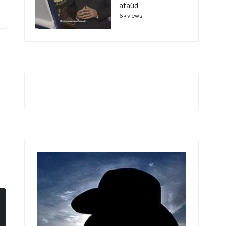
ataúd
6k views