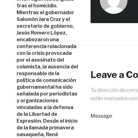
tras el homicidio.
Mientras el gobernador
Salomón Jara Cruz y el
secretario de gobierno,
Jesús Romero López,
encabezaron una
conferencia relacionada
con la crisis provocada
por el asesinato del
columista, la ausencia del
Leave a 
responsable de la
política de comunicación
gubernamental ha sido
Tu dirección de corr
señalada por periodistas
están marcados con
y organizaciones
vinculadas a la defensa
de la Libertad de
Message
Expresión. Desde el inicio
de la llamada primavera
oaxaqueña, René