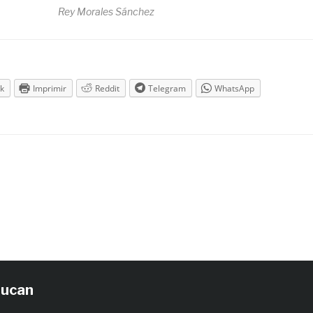
Rey Morales Sánchez
k
Imprimir
Reddit
Telegram
WhatsApp
tucan