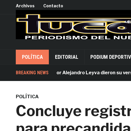
Archivos
Contacto
POLÍTICA
EDITORIAL
PODIUM DEPORTI
BREAKING NEWS
Acusados por Alejandro Leyva dieron su versión 
POLÍTICA
Concluye regist
para precandida