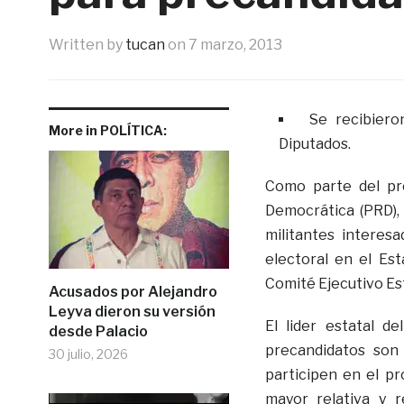
Written by
tucan
on
7 marzo, 2013
Se recibiero
More in POLÍTICA:
Diputados.
Como parte del pro
Democrática (PRD), 
militantes interes
electoral en el Es
Comité Ejecutivo Est
Acusados por Alejandro
Leyva dieron su versión
El lider estatal d
desde Palacio
precandidatos son
30 julio, 2026
participen en el p
mayor relativa y r