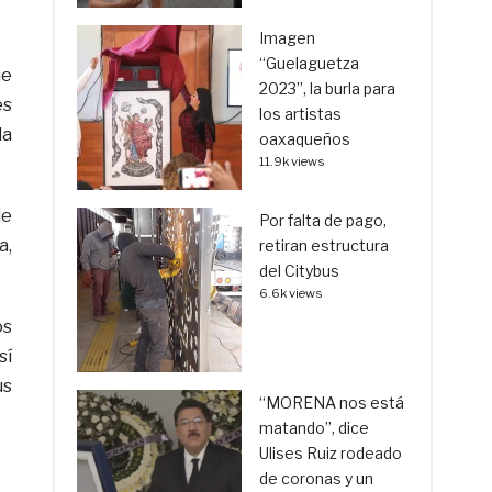
Imagen
“Guelaguetza
ue
2023”, la burla para
es
los artistas
la
oaxaqueños
11.9k views
de
Por falta de pago,
a,
retiran estructura
del Citybus
6.6k views
os
sí
us
“MORENA nos está
matando”, dice
Ulises Ruiz rodeado
de coronas y un