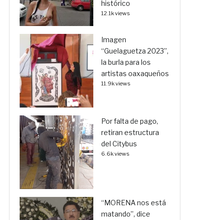
histórico
12.1k views
Imagen
“Guelaguetza 2023”,
la burla para los
artistas oaxaqueños
11.9k views
Por falta de pago,
retiran estructura
del Citybus
6.6k views
“MORENA nos está
matando”, dice