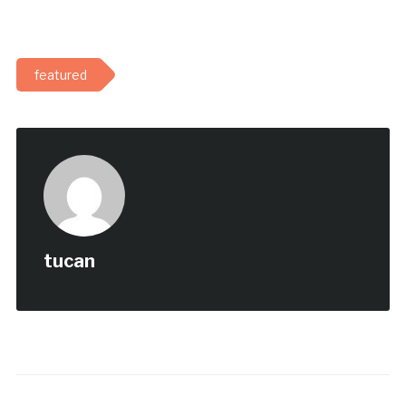
featured
tucan