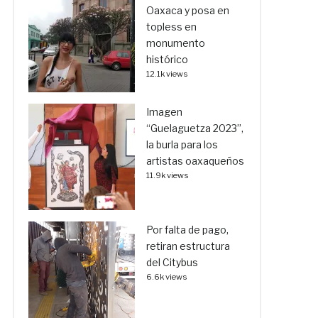
Oaxaca y posa en
topless en
monumento
histórico
12.1k views
Imagen
“Guelaguetza 2023”,
la burla para los
artistas oaxaqueños
11.9k views
Por falta de pago,
retiran estructura
del Citybus
6.6k views