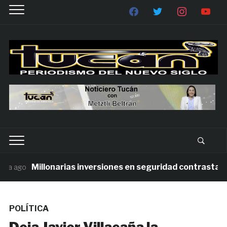
Millonarias inversiones en seguridad contrastan con
 ago
POLÍTICA
Deja Javier Villacaña la