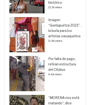
histórico
12.1k views
Imagen
“Guelaguetza 2023”,
la burla para los
artistas oaxaqueños
11.9k views
Por falta de pago,
retiran estructura
del Citybus
6.6k views
“MORENA nos está
matando”, dice