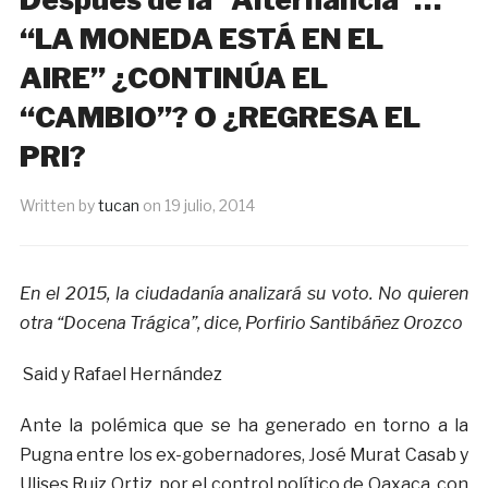
“LA MONEDA ESTÁ EN EL
AIRE” ¿CONTINÚA EL
“CAMBIO”? O ¿REGRESA EL
PRI?
Written by
tucan
on
19 julio, 2014
En el 2015, la ciudadanía analizará su voto. No quieren
otra “Docena Trágica”, dice, Porfirio Santibáñez Orozco
Said y Rafael Hernández
Ante la polémica que se ha generado en torno a la
Pugna entre los ex-gobernadores, José Murat Casab y
Ulises Ruiz Ortiz, por el control político de Oaxaca, con