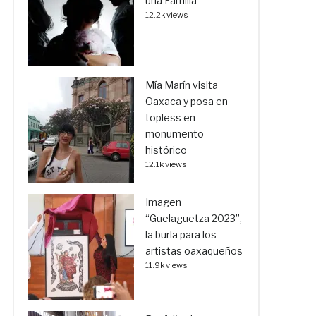
una Familia
12.2k views
Mía Marín visita
Oaxaca y posa en
topless en
monumento
histórico
12.1k views
Imagen
“Guelaguetza 2023”,
la burla para los
artistas oaxaqueños
11.9k views