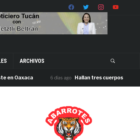
LES
ARCHIVOS
n Oaxaca
Hallan tres cuerpos sin vida en l
6 días ago