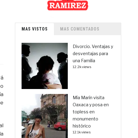
MAS VISTOS
MAS COMENTADOS
Divorcio. Ventajas y
desventajas para
una Familia
12.2k views
rá
so
ía
Mía Marín visita
de
Oaxaca y posa en
topless en
monumento
al
histórico
12.1k views
da