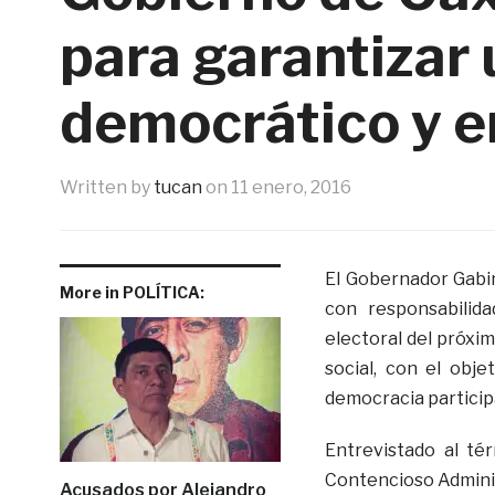
para garantizar
democrático y e
Written by
tucan
on
11 enero, 2016
El Gobernador Gabi
More in POLÍTICA:
con responsabilida
electoral del próxim
social, con el obj
democracia particip
Entrevistado al té
Contencioso Adminis
Acusados por Alejandro