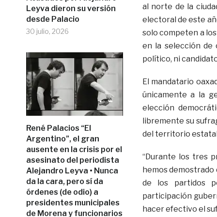
al norte de la ciud
Leyva dieron su versión
desde Palacio
electoral de este a
30 julio, 2026
solo competen a los 
en la selección de
político, ni candidato
El mandatario oaxaq
únicamente a la g
elección democráti
libremente su sufrag
René Palacios “El
del territorio estatal
Argentino”, el gran
ausente en la crisis por el
“Durante los tres p
asesinato del periodista
hemos demostrado qu
Alejandro Leyva • Nunca
da la cara, pero sí da
de los partidos p
órdenes (de odio) a
participación guber
presidentes municipales
hacer efectivo el suf
de Morena y funcionarios