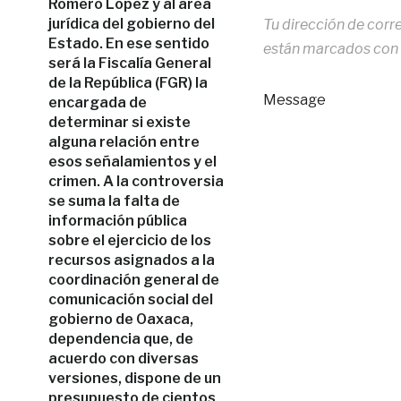
Romero López y al área
jurídica del gobierno del
Tu dirección de corr
Estado. En ese sentido
están marcados con
será la Fiscalía General
de la República (FGR) la
Message
encargada de
determinar si existe
alguna relación entre
esos señalamientos y el
crimen. A la controversia
se suma la falta de
información pública
sobre el ejercicio de los
recursos asignados a la
coordinación general de
comunicación social del
gobierno de Oaxaca,
dependencia que, de
acuerdo con diversas
versiones, dispone de un
presupuesto de cientos