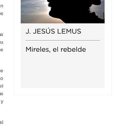
ón
os
as
su
se
de
lo
el
ás
 y
sí