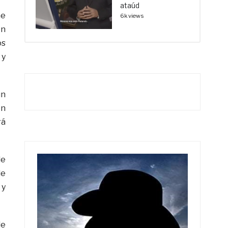
ataúd
ne
6k views
ón
os
 y
ún
en
rá
de
de
 y
de