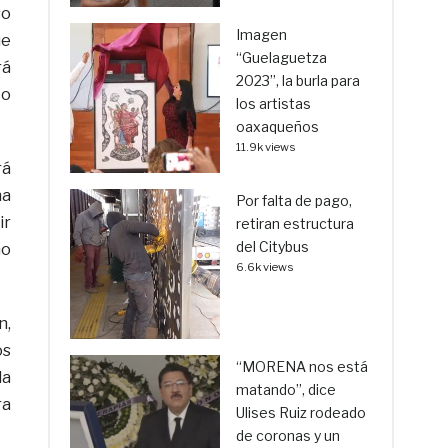
so
Imagen
ue
“Guelaguetza
rá
2023”, la burla para
to
los artistas
oaxaqueños
11.9k views
rá
na
Por falta de pago,
ir
retiran estructura
del Citybus
ho
6.6k views
n,
os
“MORENA nos está
la
matando”, dice
ra
Ulises Ruiz rodeado
de coronas y un