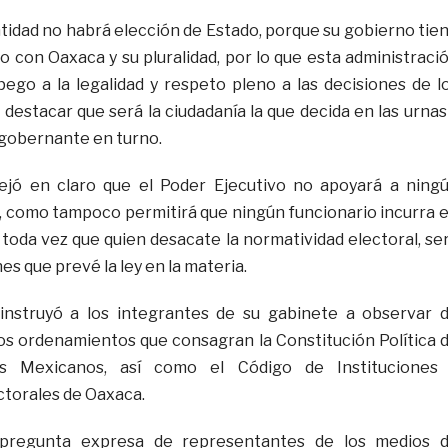
ntidad no habrá elección de Estado, porque su gobierno tie
 con Oaxaca y su pluralidad, por lo que esta administraci
ego a la legalidad y respeto pleno a las decisiones de l
al destacar que será la ciudadanía la que decida en las urnas
 gobernante en turno.
jó en claro que el Poder Ejecutivo no apoyará a ning
o, como tampoco permitirá que ningún funcionario incurra 
 toda vez que quien desacate la normatividad electoral, se
es que prevé la ley en la materia.
a instruyó a los integrantes de su gabinete a observar 
los ordenamientos que consagran la Constitución Política 
os Mexicanos, así como el Código de Instituciones
torales de Oaxaca.
 pregunta expresa de representantes de los medios 