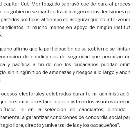
ad capital, Cué Monteagudo subrayó que de cara al proce
ño, su gobierno se mantendrá al margen de las decisiones q
partidos políticos, al tiempo de asegurar que no intervend
 candidatos, ni mucho menos en apoyo de ningún institu
.
ueño afirmó que la participación de su gobierno se limita
eneración de condiciones de seguridad que permitan u
ca y pacífica, a fin de que los ciudadanos puedan emit
io, sin ningún tipo de amenazas y riesgos a lo largo y anc
.
rocesos electorales celebrados durante mi administració
e no somos un estado injerencista en los asuntos intern
olíticos, ni en la selección de candidatos, ciñendo 
namental a garantizar condiciones de concordia social pa
ragio libre, directo y universal de las y los oaxaqueños”.