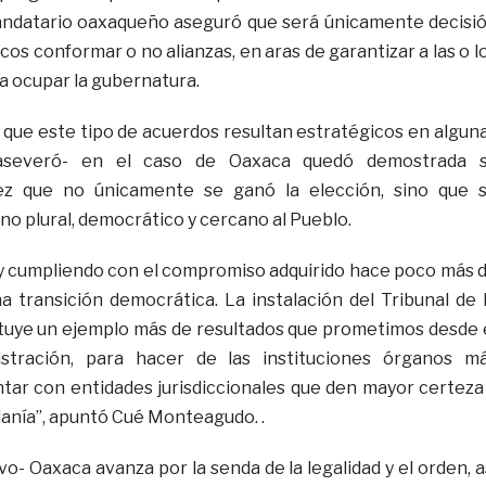
andatario oaxaqueño aseguró que será únicamente decisi
icos conformar o no alianzas, en aras de garantizar a las o l
a ocupar la gubernatura.
que este tipo de acuerdos resultan estratégicos en algun
–aseveró- en el caso de Oaxaca quedó demostrada 
vez que no únicamente se ganó la elección, sino que 
o plural, democrático y cercano al Pueblo.
y cumpliendo con el compromiso adquirido hace poco más 
a transición democrática. La instalación del Tribunal de 
tuye un ejemplo más de resultados que prometimos desde 
istración, para hacer de las instituciones órganos m
tar con entidades jurisdiccionales que den mayor certeza
danía”, apuntó Cué Monteagudo. .
o- Oaxaca avanza por la senda de la legalidad y el orden, a