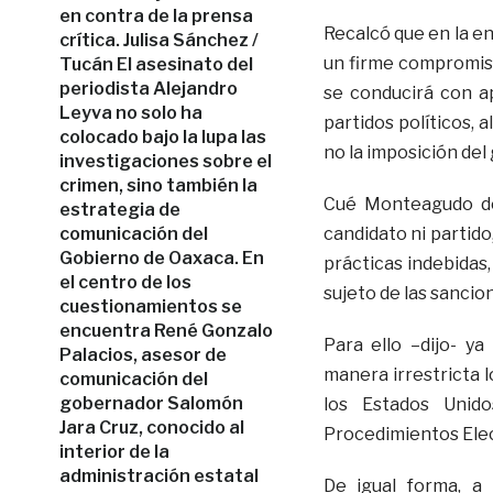
en contra de la prensa
Recalcó que en la e
crítica. Julisa Sánchez /
un firme compromiso
Tucán El asesinato del
periodista Alejandro
se conducirá con ap
Leyva no solo ha
partidos políticos, 
colocado bajo la lupa las
no la imposición del
investigaciones sobre el
crimen, sino también la
Cué Monteagudo de
estrategia de
comunicación del
candidato ni partid
Gobierno de Oaxaca. En
prácticas indebidas,
el centro de los
sujeto de las sancion
cuestionamientos se
encuentra René Gonzalo
Para ello –dijo- y
Palacios, asesor de
manera irrestricta 
comunicación del
gobernador Salomón
los Estados Unid
Jara Cruz, conocido al
Procedimientos Elec
interior de la
administración estatal
De igual forma, a