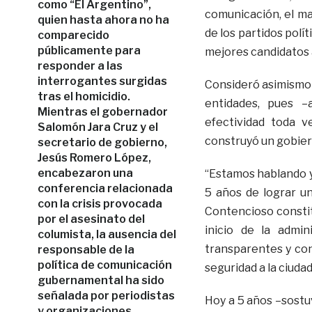
como “El Argentino”,
comunicación, el m
quien hasta ahora no ha
de los partidos polít
comparecido
públicamente para
mejores candidatos 
responder a las
interrogantes surgidas
Consideró asimismo 
tras el homicidio.
entidades, pues 
Mientras el gobernador
efectividad toda 
Salomón Jara Cruz y el
construyó un gobiern
secretario de gobierno,
Jesús Romero López,
encabezaron una
“Estamos hablando 
conferencia relacionada
5 años de lograr un
con la crisis provocada
Contencioso consti
por el asesinato del
inicio de la admin
columista, la ausencia del
transparentes y con
responsable de la
política de comunicación
seguridad a la ciuda
gubernamental ha sido
señalada por periodistas
Hoy a 5 años –sostuv
y organizaciones