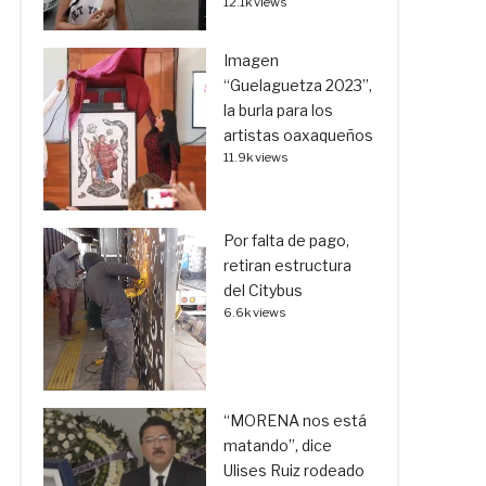
12.1k views
Imagen
“Guelaguetza 2023”,
la burla para los
artistas oaxaqueños
11.9k views
Por falta de pago,
retiran estructura
del Citybus
6.6k views
“MORENA nos está
matando”, dice
Ulises Ruiz rodeado