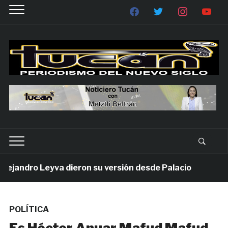
andro Leyva dieron su versión desde Palacio
6 días
POLÍTICA
Es Héctor Anuar Mafud Mafud,