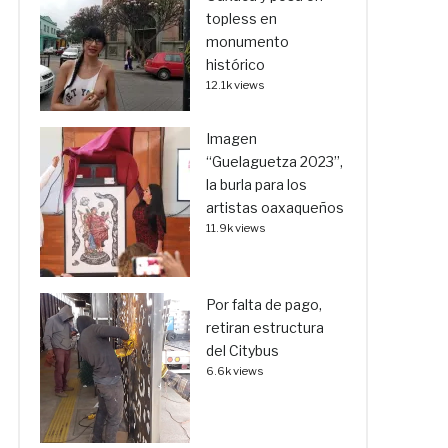
topless en
monumento
histórico
12.1k views
Imagen
“Guelaguetza 2023”,
la burla para los
artistas oaxaqueños
11.9k views
Por falta de pago,
retiran estructura
del Citybus
6.6k views