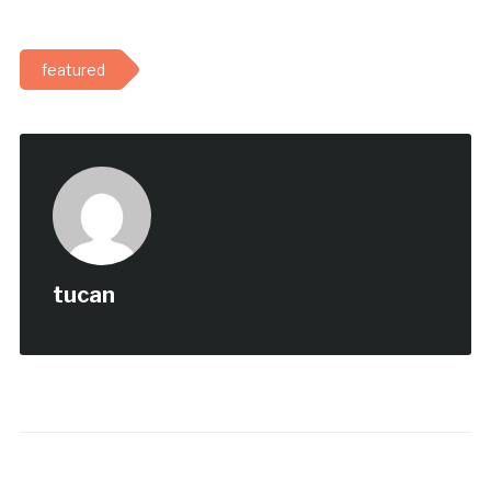
featured
tucan