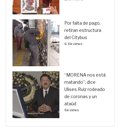
Por falta de pago,
retiran estructura
del Citybus
6.6k views
“MORENA nos está
matando”, dice
Ulises Ruiz rodeado
de coronas y un
ataúd
6k views