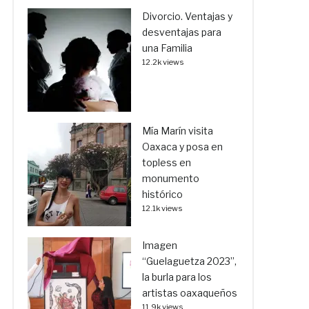
Divorcio. Ventajas y
desventajas para
una Familia
12.2k views
Mía Marín visita
Oaxaca y posa en
topless en
monumento
histórico
12.1k views
Imagen
“Guelaguetza 2023”,
la burla para los
artistas oaxaqueños
11.9k views