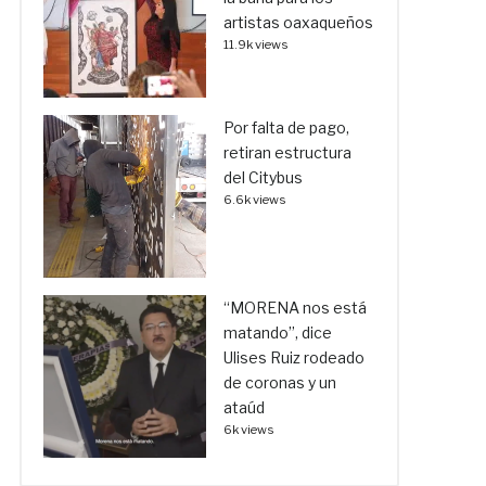
artistas oaxaqueños
11.9k views
Por falta de pago,
retiran estructura
del Citybus
6.6k views
“MORENA nos está
matando”, dice
Ulises Ruiz rodeado
de coronas y un
ataúd
6k views