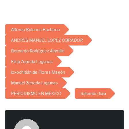
Alfredo Bolaños Pacheco
ANDRES MANUEL LOPEZ OBRADOR
Bernardo Rodríguez Alamilla
Elisa Zepeda Lagunas
loxochitlán de Flores Magón
Manuel Zepeda Lagunas
PERIODISMO EN MÉXICO
Salomón Jara