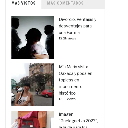
MAS VISTOS
MAS COMENTADOS
Divorcio. Ventajas y
desventajas para
una Familia
12.2k views
Mía Marín visita
Oaxaca y posa en
topless en
monumento
histórico
12.1k views
Imagen
“Guelaguetza 2023”,
la burla para los