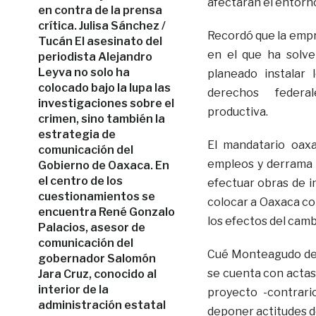
afectarán el entorno
en contra de la prensa
crítica. Julisa Sánchez /
Recordó que la empr
Tucán El asesinato del
en el que ha solve
periodista Alejandro
Leyva no solo ha
planeado instalar
colocado bajo la lupa las
derechos federale
investigaciones sobre el
productiva.
crimen, sino también la
estrategia de
El mandatario oax
comunicación del
empleos y derrama 
Gobierno de Oaxaca. En
el centro de los
efectuar obras de i
cuestionamientos se
colocar a Oaxaca co
encuentra René Gonzalo
los efectos del camb
Palacios, asesor de
comunicación del
Cué Monteagudo deta
gobernador Salomón
se cuenta con actas
Jara Cruz, conocido al
interior de la
proyecto -contrari
administración estatal
deponer actitudes de