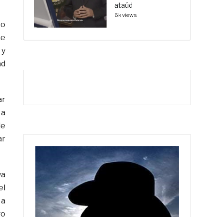
ataúd
6k views
po
ne
 y
ad
ar
 a
de
ar
ya
el
 a
go