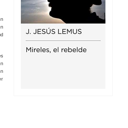
un
on
ud
es
ón
an
er