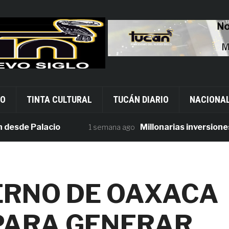
VO
TINTA CULTURAL
TUCÁN DIARIO
NACIONA
e Palacio
Millonarias inversiones en 
1 semana ago
IERNO DE OAXACA
PARA GENERAR