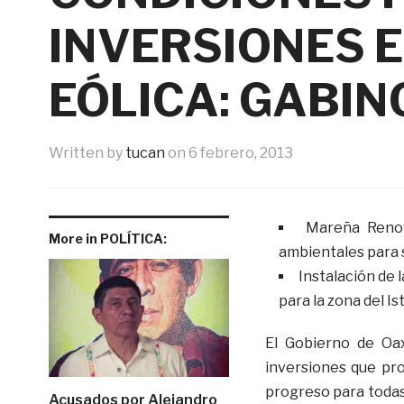
INVERSIONES 
EÓLICA: GABIN
Written by
tucan
on
6 febrero, 2013
Mareña Renov
More in POLÍTICA:
ambientales para s
Instalación de
para la zona del I
El Gobierno de Oax
inversiones que pr
progreso para todas 
Acusados por Alejandro