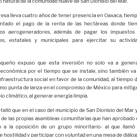
 natural de la comunidad huave de San Dionisio del Mar.
esa lleva cuatro años de tener presencia en Oaxaca, tiem
ntado el pago de la renta de las hectáreas donde tie
 los aerogeneradores, además de pagar los impuestos
s, estatales y municipales para ejercitar su activid
aqueño expuso que esta inversión no solo va a gener
económica por el tiempo que se instale, sino también va
nfraestructura social en favor de la comunidad, al tiempo 
mo punta de lanza en el compromiso de México para mitig
io climático, al generar energía limpia.
lló que en el caso del municipio de San Dionisio del Mar 
 de las propias asambleas comunitarias que han aprobado 
o a la oposición de un grupo minoritario- al que llamó
 hostilidad y participar con voluntad en una mesa de diálo