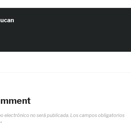
tucan
Comment
eo electrónico no será publicada.
Los campos obligatorios
*