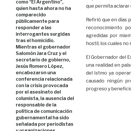
como “El Argentino”,
que permita aclarar 
quien hasta ahora no ha
comparecido
Refirió que en días 
públicamente para
responder a las
reconocimiento po
interrogantes surgidas
agredidas por miem
tras el homicidio.
hostil, los cuales n
Mientras el gobernador
Salomón Jara Cruz y el
El Gobernador del Es
secretario de gobierno,
una realidad en país
Jesús Romero López,
encabezaron una
del Istmo ya opera
conferencia relacionada
causado ningún pro
con la crisis provocada
progreso y benefici
por el asesinato del
columista, la ausencia del
responsable de la
política de comunicación
gubernamental ha sido
señalada por periodistas
y organizaciones