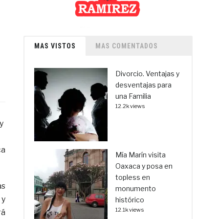
MAS VISTOS
MAS COMENTADOS
Divorcio. Ventajas y
desventajas para
una Familia
12.2k views
y
ca
Mía Marín visita
Oaxaca y posa en
topless en
as
monumento
 y
histórico
12.1k views
rá