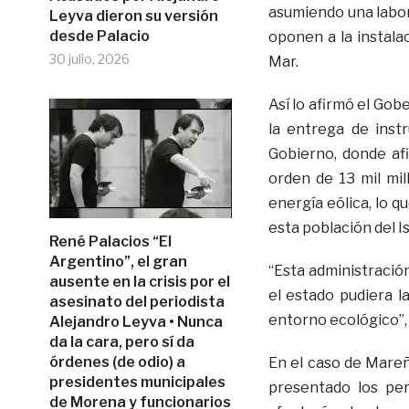
asumiendo una labor 
Leyva dieron su versión
desde Palacio
oponen a la instala
30 julio, 2026
Mar.
Así lo afirmó el Go
la entrega de inst
Gobierno, donde af
orden de 13 mil mi
energía eólica, lo 
esta población del 
René Palacios “El
Argentino”, el gran
“Esta administració
ausente en la crisis por el
el estado pudiera la
asesinato del periodista
entorno ecológico”, 
Alejandro Leyva • Nunca
da la cara, pero sí da
órdenes (de odio) a
En el caso de Mareñ
presidentes municipales
presentado los per
de Morena y funcionarios