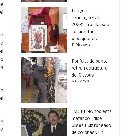
se
Imagen
el
“Guelaguetza
2023”, la burla para
los artistas
de
oaxaqueños
de
11.9k views
el
de
Por falta de pago,
ra
retiran estructura
del Citybus
6.6k views
en
el
“MORENA nos está
matando”, dice
ha
Ulises Ruiz rodeado
no
de coronas y un