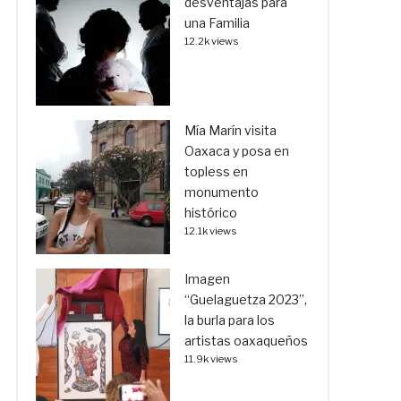
desventajas para
una Familia
12.2k views
Mía Marín visita
Oaxaca y posa en
topless en
monumento
histórico
12.1k views
Imagen
“Guelaguetza 2023”,
la burla para los
artistas oaxaqueños
11.9k views