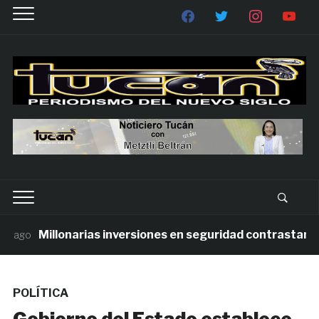
Millonarias inversiones en seguridad contrastan con l
ago
POLÍTICA
Gobierno del Estado establece