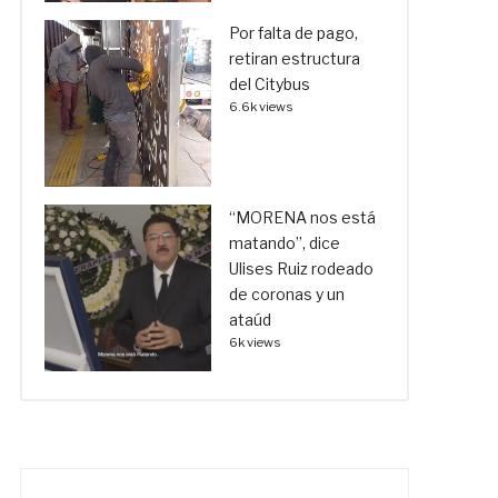
Por falta de pago,
retiran estructura
del Citybus
6.6k views
“MORENA nos está
matando”, dice
Ulises Ruiz rodeado
de coronas y un
ataúd
6k views