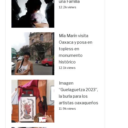
una Familia
12.2k views
Mía Marín visita
Oaxaca y posa en
topless en
monumento
histórico
12.1k views
Imagen
“Guelaguetza 2023”,
la burla para los
artistas oaxaqueños
11.9k views